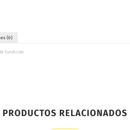
73mm.
CONSTRUCTO
80084
cantidad
es (0)
e fundicion.
PRODUCTOS RELACIONADOS