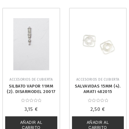
ACCESORIOS DE CUBIERTA
ACCESORIOS DE CUBIERTA
SILBATO VAPOR 11MM
SALVAVIDAS 15MM (4).
(2). DISARMODEL 20017
AMATI 482015
Valorado
Valorado
3,15
€
2,50
€
con
con
0
0
de
de
5
5
AÑADIR AL
AÑADIR AL
CARRITO
CARRITO