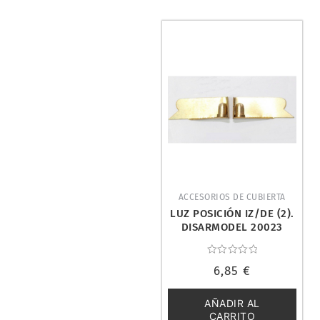
ACCESORIOS DE CUBIERTA
LUZ POSICIÓN IZ/DE (2).
DISARMODEL 20023
Valorado
6,85
€
con
0
de
5
AÑADIR AL
CARRITO