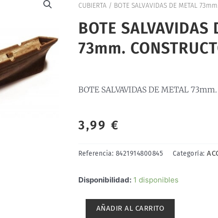
CUBIERTA
/ BOTE SALVAVIDAS DE METAL 73mm
BOTE SALVAVIDAS 
73mm. CONSTRUCT
BOTE SALVAVIDAS DE METAL 73mm.
3,99
€
AC
Referencia:
8421914800845
Categoría:
BOTE
Disponibilidad:
1 disponibles
SALVAVIDAS
DE
AÑADIR AL CARRITO
METAL