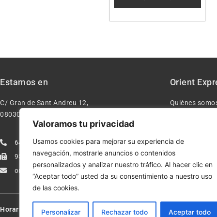
Estamos en
Orient Expr
C/ Gran de Sant Andreu 12,
Quiénes somo
08030 – Barcelona España
Contacto
Valoramos tu privacidad
Aviso legal
Usamos cookies para mejorar su experiencia de
640277962
Condiciones d
navegación, mostrarle anuncios o contenidos
933113005
Política de pr
personalizados y analizar nuestro tráfico. Al hacer clic en
orientexpressmodelismo@gmail.com
Política de co
“Aceptar todo” usted da su consentimiento a nuestro uso
de las cookies.
Horario:
Lun-Vie de 10:00-13:30 y 17:00-20:00 – Sáb de 10:00-13:3
Personalizar
Rechazar todo
Aceptar todo