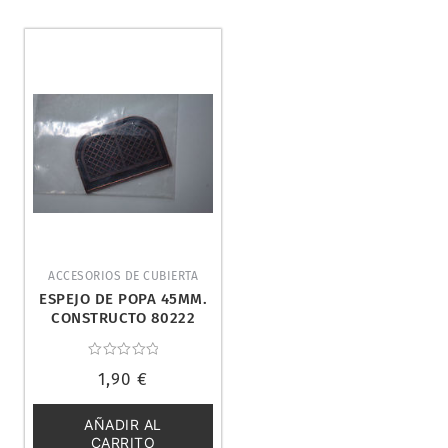
ACCESORIOS DE CUBIERTA
ESPEJO DE POPA 45MM.
CONSTRUCTO 80222
Valorado
1,90
€
con
0
de
5
AÑADIR AL
CARRITO