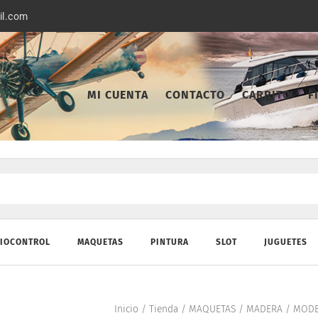
il.com
MI CUENTA
CONTACTO
CARRITO
F
IOCONTROL
MAQUETAS
PINTURA
SLOT
JUGUETES
Inicio
/
Tienda
/
MAQUETAS
/
MADERA
/
MODE