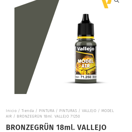
Inicio
/
Tienda
/
PINTURA
/
PINTURAS
/
VALLEJO
/
MODEL
AIR
/ BRONZEGRÜN 18ml. VALLEJO 71250
BRONZEGRÜN 18ml. VALLEJO