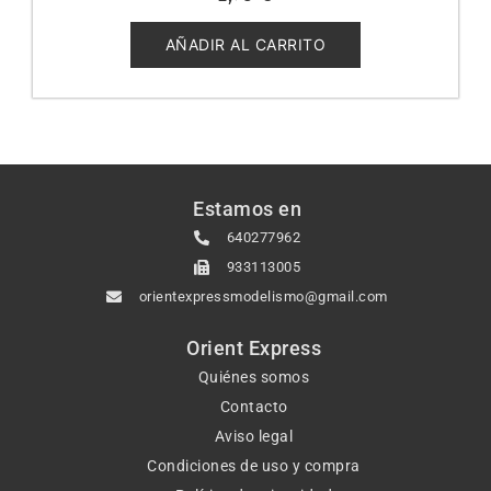
0
de
5
AÑADIR AL CARRITO
Estamos en
640277962
933113005
orientexpressmodelismo@gmail.com
Orient Express
Quiénes somos
Contacto
Aviso legal
Condiciones de uso y compra