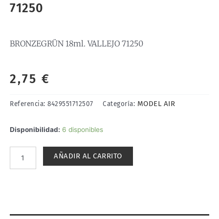
71250
BRONZEGRÜN 18ml. VALLEJO 71250
2,75
€
MODEL AIR
Referencia:
8429551712507
Categoría:
BRONZEGRÜN
Disponibilidad:
6 disponibles
18ml.
VALLEJO
AÑADIR AL CARRITO
71250
cantidad