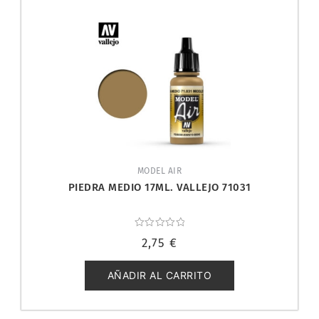
MODEL AIR
PIEDRA MEDIO 17ML. VALLEJO 71031
Valorado
2,75
€
con
0
de
5
AÑADIR AL CARRITO