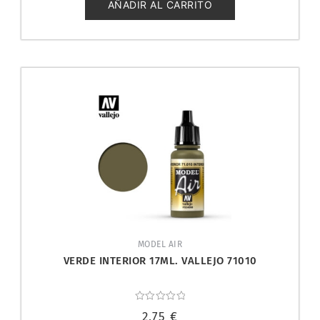
5
AÑADIR AL CARRITO
MODEL AIR
VERDE INTERIOR 17ML. VALLEJO 71010
Valorado
2,75
€
con