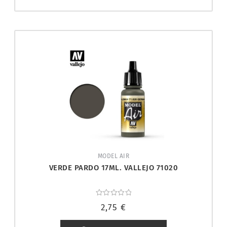
MODEL AIR
VERDE PARDO 17ML. VALLEJO 71020
Valorado
2,75
€
con
0
de