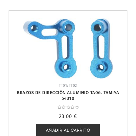
TT01/TT02
BRAZOS DE DIRECCIÓN ALUMINIO TA06. TAMIYA
54310
Valorado
23,00
€
con
0
de
5
AÑADIR AL CARRITO