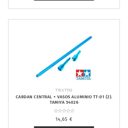
TT01/TT02
CARDAN CENTRAL + VASOS ALUMINIO TT-01 (2).
TAMIYA 54026
Valorado
14,65
€
con
0
de