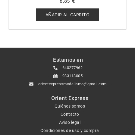
8,85
€
con
0
de
5
AÑADIR AL CARRITO
Estamos en
640277962
933113005
orientexpressmodelismo@gmail.com
Orient Express
Quiénes somos
Contacto
Aviso legal
Condiciones de uso y compra