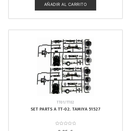
5
AÑADIR AL CARRITO
TT01/TT02
SET PARTS A TT-02. TAMIYA 51527
Valorado