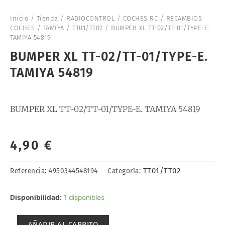
Inicio
/
Tienda
/
RADIOCONTROL
/
COCHES RC
/
RECAMBIOS
COCHES
/
TAMIYA
/
TT01/TT02
/ BUMPER XL TT-02/TT-01/TYPE-E.
TAMIYA 54819
BUMPER XL TT-02/TT-01/TYPE-E.
TAMIYA 54819
BUMPER XL TT-02/TT-01/TYPE-E. TAMIYA 54819
4,90
€
TT01/TT02
Referencia:
4950344548194
Categoría:
BUMPER
Disponibilidad:
1 disponibles
XL
TT-
AÑADIR AL CARRITO