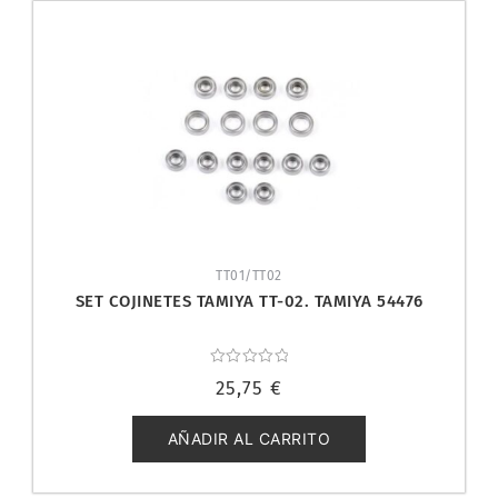
TT01/TT02
SET COJINETES TAMIYA TT-02. TAMIYA 54476
Valorado
25,75
€
con
0
de
5
AÑADIR AL CARRITO