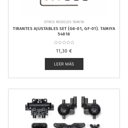
OTROS MODELOS TAMIYA
TIRANTES AJUSTABLES SET (G6-01, GF-01). TAMIYA
54818
Valorado
11,30
€
con
0
de
5
LEER MÁS