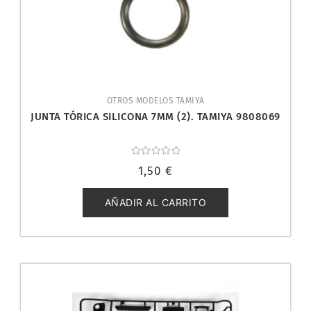
OTROS MODELOS TAMIYA
JUNTA TÓRICA SILICONA 7MM (2). TAMIYA 9808069
Valorado
1,50
€
con
0
de
5
AÑADIR AL CARRITO