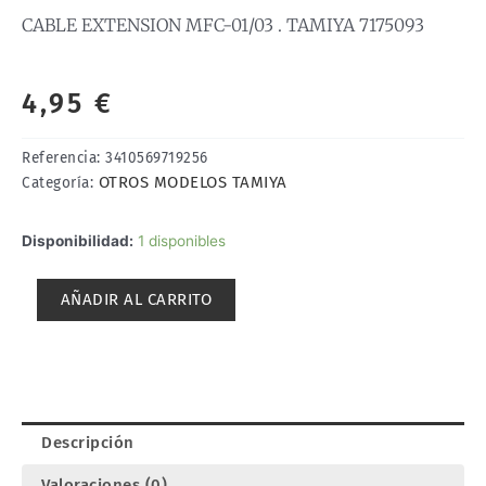
CABLE EXTENSION MFC-01/03 . TAMIYA 7175093
4,95
€
Referencia:
3410569719256
OTROS MODELOS TAMIYA
Categoría:
CABLE
Disponibilidad:
1 disponibles
EXTENSION
MFC-
AÑADIR AL CARRITO
01/03
.
TAMIYA
7175093
cantidad
Descripción
Valoraciones (0)