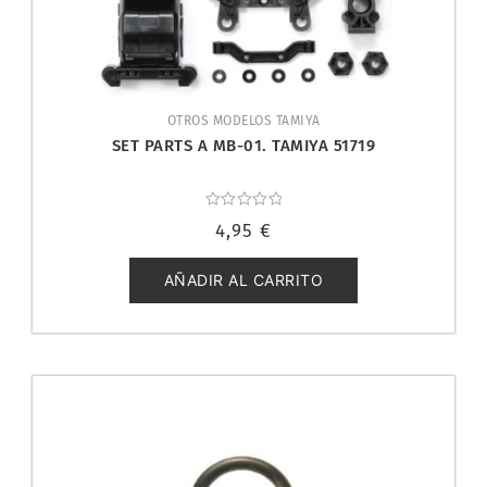
OTROS MODELOS TAMIYA
SET PARTS A MB-01. TAMIYA 51719
Valorado
4,95
€
con
0
de
5
AÑADIR AL CARRITO