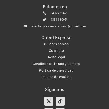
Estamos en
640277962
933113005
orientexpressmodelismo@gmail.com
Orient Express
Quiénes somos
Contacto
Aviso legal
Condiciones de uso y compra
Política de privacidad
Política de cookies
Síguenos
X-
Instagram
Tiktok
Facebook
twitter