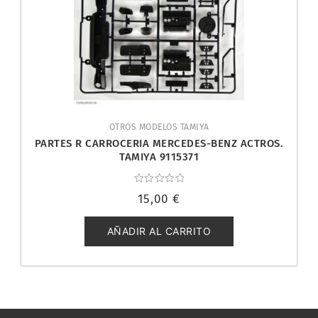
OTROS MODELOS TAMIYA
PARTES R CARROCERIA MERCEDES-BENZ ACTROS.
TAMIYA 9115371
Valorado
15,00
€
con
0
de
5
AÑADIR AL CARRITO