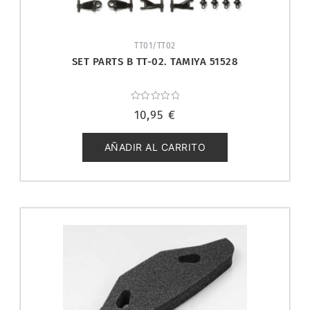
TT01/TT02
SET PARTS B TT-02. TAMIYA 51528
Valorado
10,95
€
con
0
de
5
AÑADIR AL CARRITO