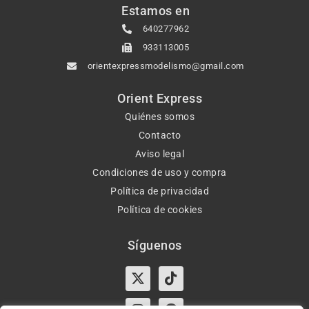
Estamos en
640277962
933113005
orientexpressmodelismo@gmail.com
Orient Express
Quiénes somos
Contacto
Aviso legal
Condiciones de uso y compra
Política de privacidad
Política de cookies
Síguenos
X-
Instagram
Tiktok
Facebook
twitter