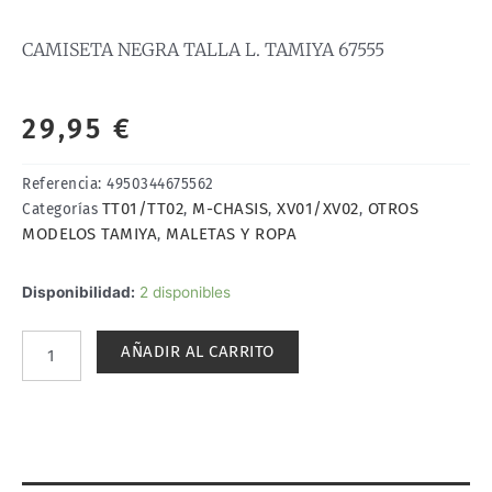
CAMISETA NEGRA TALLA L. TAMIYA 67555
29,95
€
Referencia:
4950344675562
TT01/TT02
M-CHASIS
XV01/XV02
OTROS
Categorías
,
,
,
MODELOS TAMIYA
MALETAS Y ROPA
,
CAMISETA
Disponibilidad:
2 disponibles
NEGRA
TALLA
AÑADIR AL CARRITO
L.
TAMIYA
67555
cantidad