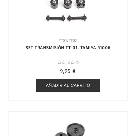
TT01/TT02
SET TRANSMISIÓN TT-01. TAMIYA 51006
Valorado
9,95
€
con
0
de
5
AÑADIR AL CARRITO