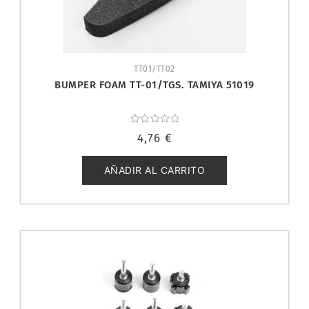
TT01/TT02
BUMPER FOAM TT-01/TGS. TAMIYA 51019
Valorado
4,76
€
con
0
de
5
AÑADIR AL CARRITO