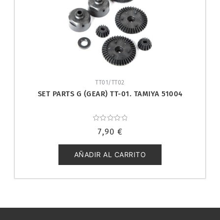
TT01/TT02
SET PARTS G (GEAR) TT-01. TAMIYA 51004
Valorado
7,90
€
con
0
de
5
AÑADIR AL CARRITO