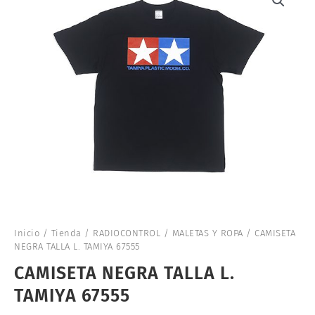
Inicio
/
Tienda
/
RADIOCONTROL
/
MALETAS Y ROPA
/ CAMISETA
NEGRA TALLA L. TAMIYA 67555
CAMISETA NEGRA TALLA L.
TAMIYA 67555