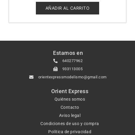
de
5
AÑADIR AL CARRITO
Estamos en
640277962
933113005
orientexpressmodelismo@gmail.com
Orient Express
Quiénes somos
Contacto
Aviso legal
Condiciones de uso y compra
Política de privacidad