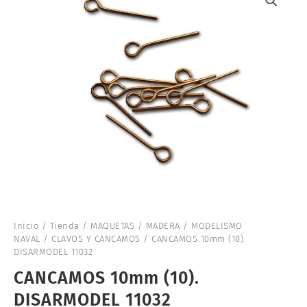
Inicio
/
Tienda
/
MAQUETAS
/
MADERA
/
MODELISMO
NAVAL
/
CLAVOS Y CANCAMOS
/ CANCAMOS 10mm (10).
DISARMODEL 11032
CANCAMOS 10mm (10).
DISARMODEL 11032