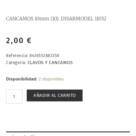
CANCAMOS 10mm (10). DISARMODEL 11032
2,00
€
Referencia:
8436552883358
CLAVOS Y CANCAMOS
Categoría:
CANCAMOS
Disponibilidad:
2 disponibles
10mm
(10).
AÑADIR AL CARRITO
DISARMODEL
11032
cantidad