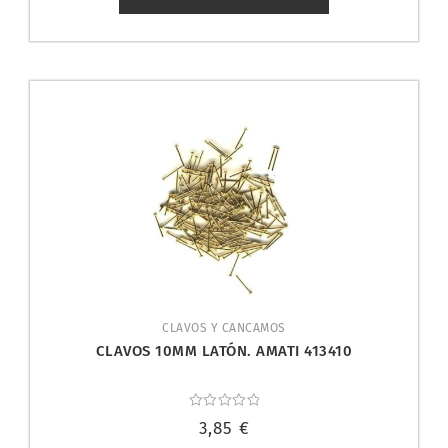
CLAVOS Y CANCAMOS
CLAVOS 10MM LATÓN. AMATI 413410
Valorado
3,85
€
con
0