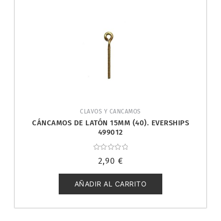
CLAVOS Y CANCAMOS
CÁNCAMOS DE LATÓN 15MM (40). EVERSHIPS
499012
Valorado
2,90
€
con
0
de
5
AÑADIR AL CARRITO