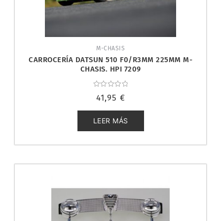
M-CHASIS
CARROCERÍA DATSUN 510 F0/R3MM 225MM M-
CHASIS. HPI 7209
Valorado
41,95
€
con
0
de
5
LEER MÁS