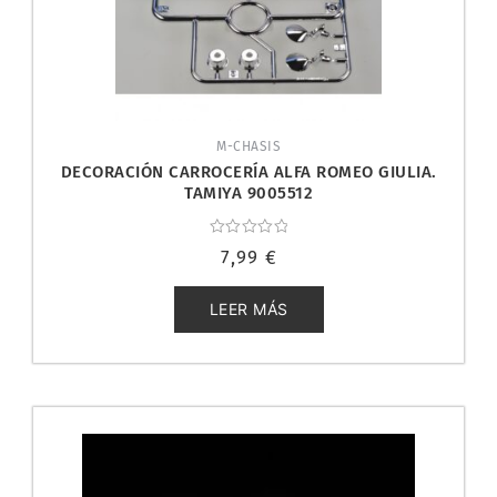
M-CHASIS
DECORACIÓN CARROCERÍA ALFA ROMEO GIULIA.
TAMIYA 9005512
Valorado
7,99
€
con
0
de
5
LEER MÁS