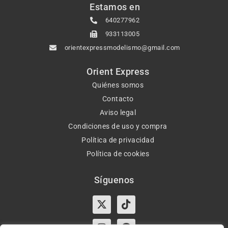
Estamos en
640277962
933113005
orientexpressmodelismo@gmail.com
Orient Express
Quiénes somos
Contacto
Aviso legal
Condiciones de uso y compra
Política de privacidad
Política de cookies
Síguenos
X-
Instagram
Tiktok
Facebook
twitter