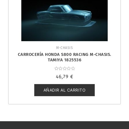
M-CHASIS
CARROCERÍA HONDA S800 RACING M-CHASIS.
TAMIYA 1825536
Valorado
46,79
€
con
0
de
5
AÑADIR AL CARRITO