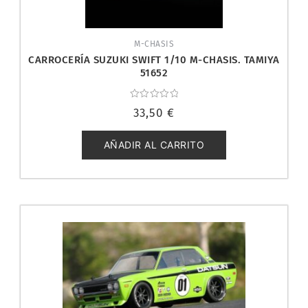
M-CHASIS
CARROCERÍA SUZUKI SWIFT 1/10 M-CHASIS. TAMIYA
51652
Valorado
33,50
€
con
0
de
5
AÑADIR AL CARRITO