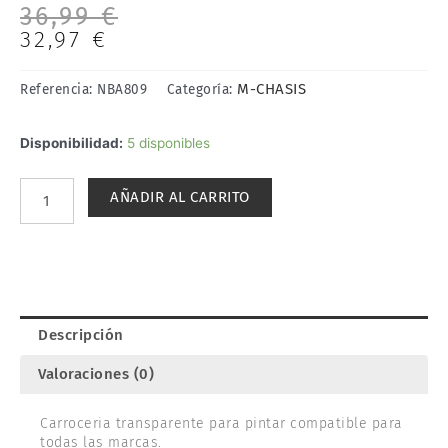
El
El
36,99
€
precio
precio
32,97
€
original
actual
era:
es:
M-CHASIS
Referencia:
NBA809
Categoría:
36,99 €.
32,97 €.
CARROCERÍA
Disponibilidad:
5 disponibles
CAMIÓN
210mm
AÑADIR AL CARRITO
M-
CHASIS
.
CARTEN
NBA809
cantidad
Descripción
Valoraciones (0)
Carroceria transparente para pintar compatible para
todas las marcas.