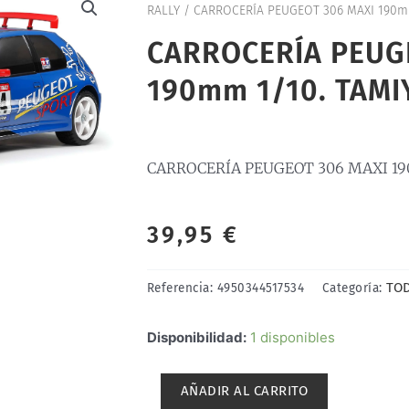
RALLY
/ CARROCERÍA PEUGEOT 306 MAXI 190mm
CARROCERÍA PEUG
190mm 1/10. TAMI
CARROCERÍA PEUGEOT 306 MAXI 190
39,95
€
TO
Referencia:
4950344517534
Categoría:
CARROCERÍA
Disponibilidad:
1 disponibles
PEUGEOT
306
AÑADIR AL CARRITO
MAXI