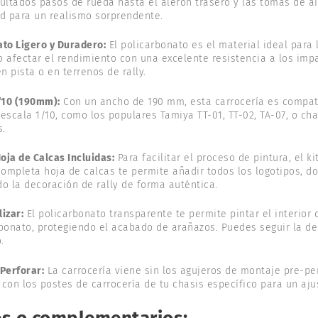
ultados pasos de rueda hasta el alerón trasero y las tomas de a
ad para un realismo sorprendente.
ato Ligero y Duradero:
El policarbonato es el material ideal para 
 afectar el rendimiento con una excelente resistencia a los impa
n pista o en terrenos de rally.
/10 (190mm):
Con un ancho de 190 mm, esta carrocería es compati
escala 1/10, como los populares Tamiya TT-01, TT-02, TA-07, o ch
s.
ja de Calcas Incluidas:
Para facilitar el proceso de pintura, el k
mpleta hoja de calcas te permite añadir todos los logotipos, dor
o la decoración de rally de forma auténtica.
lizar:
El policarbonato transparente te permite pintar el interior 
bonato, protegiendo el acabado de arañazos. Puedes seguir la de
.
Perforar:
La carrocería viene sin los agujeros de montaje pre-pe
con los postes de carrocería de tu chasis específico para un ajus