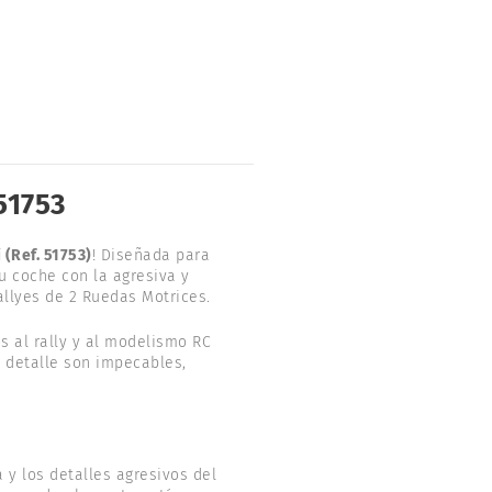
51753
(Ref. 51753)
! Diseñada para
u coche con la agresiva y
allyes de 2 Ruedas Motrices.
s al rally y al modelismo RC
l detalle son impecables,
 y los detalles agresivos del