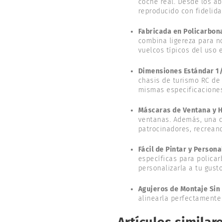
coche real. Desde los ab
reproducido con fidelid
Fabricada en Policarbon
combina ligereza para no
vuelcos típicos del uso e
Dimensiones Estándar 1
chasis de turismo RC de 
mismas especificacione
Máscaras de Ventana y Ho
ventanas. Además, una co
patrocinadores, recreand
Fácil de Pintar y Persona
específicas para policar
personalizarla a tu gusto
Agujeros de Montaje Sin 
alinearla perfectamente 