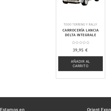
TODO TERRENO Y RALLY
CARROCERÍA LANCIA
DELTA INTEGRALE
190MM 1/10. TAMIYA
51401
Valorado
39,95
€
con
0
de
5
AÑADIR AL
CARRITO
Estamos en
Orient Expr