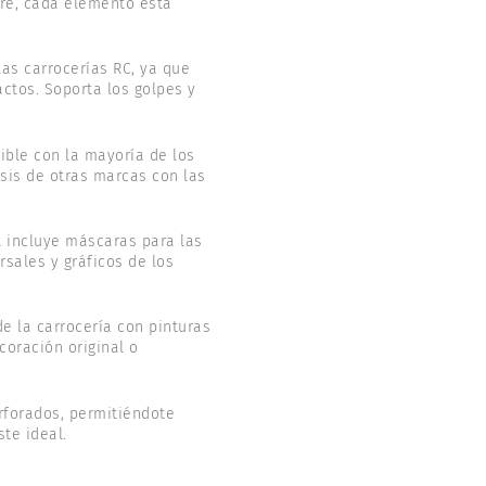
ire, cada elemento está
las carrocerías RC, ya que
ctos. Soporta los golpes y
ble con la mayoría de los
asis de otras marcas con las
it incluye máscaras para las
sales y gráficos de los
de la carrocería con pinturas
coración original o
rforados, permitiéndote
te ideal.