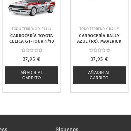
TODO TERRENO Y RALLY
TODO TERRENO Y RALLY
CARROCERÍA TOYOTA
CARROCERÍA RALLY
CELICA GT-FOUR 1/10
AZUL (RX). MAVERICK
190MM. TAMIYA 51708
MV22756
Valorado
Valorado
37,95
€
37,95
€
con
con
0
0
de
de
5
5
AÑADIR AL
AÑADIR AL
CARRITO
CARRITO
ess
Síguenos