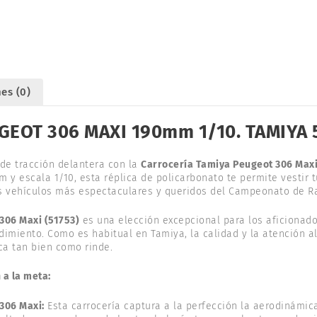
190mm
1/10.
TAMIYA
51753
cantidad
es (0)
EOT 306 MAXI 190mm 1/10. TAMIYA 
y de tracción delantera con la
Carrocería Tamiya Peugeot 306 Maxi 
 y escala 1/10, esta réplica de policarbonato te permite vestir t
los vehículos más espectaculares y queridos del Campeonato de R
306 Maxi (51753)
es una elección excepcional para los aficionado
imiento. Como es habitual en Tamiya, la calidad y la atención a
a tan bien como rinde.
 a la meta:
 306 Maxi:
Esta carrocería captura a la perfección la aerodinámica