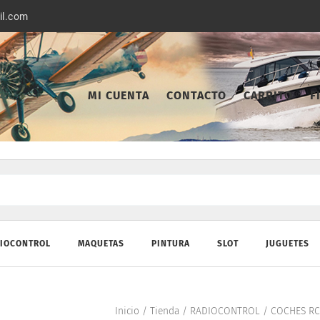
il.com
MI CUENTA
CONTACTO
CARRITO
F
IOCONTROL
MAQUETAS
PINTURA
SLOT
JUGUETES
Inicio
/
Tienda
/
RADIOCONTROL
/
COCHES RC