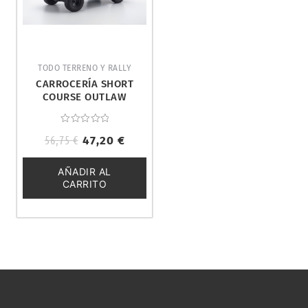
TODO TERRENO Y RALLY
CARROCERÍA SHORT
COURSE OUTLAW
RAMPAGE. KYOSHO
OLB051
Valorado
56,75
€
47,20
€
con
0
de
5
AÑADIR AL
CARRITO