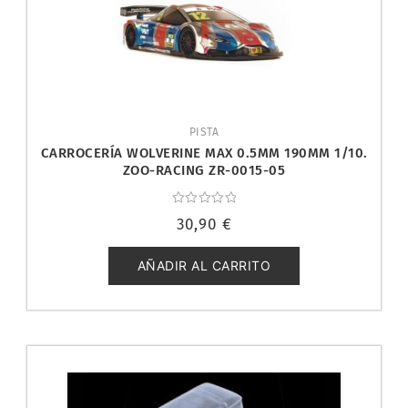
PISTA
CARROCERÍA WOLVERINE MAX 0.5MM 190MM 1/10.
ZOO-RACING ZR-0015-05
Valorado
30,90
€
con
0
de
5
AÑADIR AL CARRITO