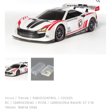
Inicio
/
Tienda
/
RADIOCONTROL
/
COCHES
RC
/
CARROCERIAS
/
PISTA
/ CARROCERIA RAIKIRI GT 1/10
190mm. TAMIYA 51585