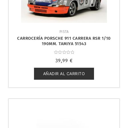
PISTA
CARROCERÍA PORSCHE 911 CARRERA RSR 1/10
190MM. TAMIYA 51543
Valorado
39,99
€
con
0
de
5
AÑADIR AL CARRITO