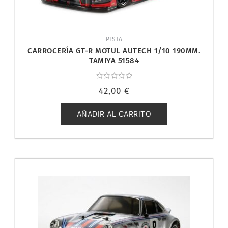
PISTA
CARROCERÍA GT-R MOTUL AUTECH 1/10 190MM.
TAMIYA 51584
Valorado
42,00
€
con
0
de
5
AÑADIR AL CARRITO