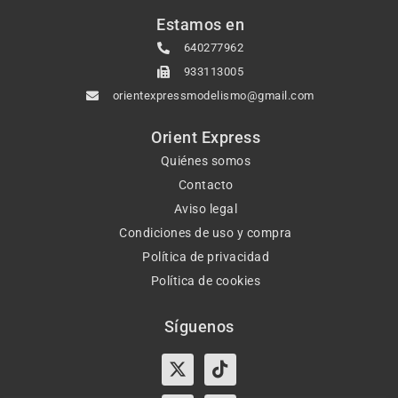
Estamos en
640277962
933113005
orientexpressmodelismo@gmail.com
Orient Express
Quiénes somos
Contacto
Aviso legal
Condiciones de uso y compra
Política de privacidad
Política de cookies
Síguenos
X-
Instagram
Tiktok
Facebook
twitter