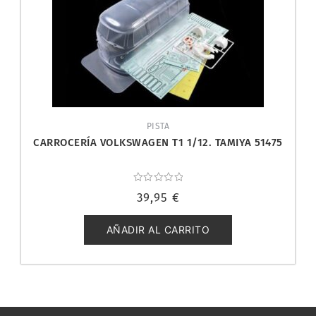
PISTA
CARROCERÍA VOLKSWAGEN T1 1/12. TAMIYA 51475
Valorado
39,95
€
con
0
de
5
AÑADIR AL CARRITO