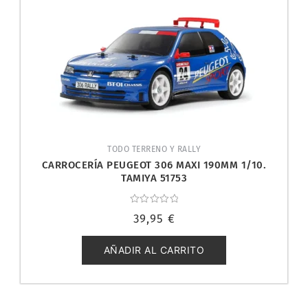
TODO TERRENO Y RALLY
CARROCERÍA PEUGEOT 306 MAXI 190MM 1/10.
TAMIYA 51753
Valorado
39,95
€
con
0
de
5
AÑADIR AL CARRITO