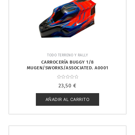
TODO TERRENO Y RALLY
CARROCERÍA BUGGY 1/8
MUGEN/SWORKS/ASSOCIATED. A0001
Valorado
23,50
€
con
0
de
5
AÑADIR AL CARRITO