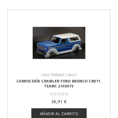
TODO TERRENO Y RALLY
CARROCERÍA CRAWLER FORD BRONCO CB011.
TEAMC 2410073
Valorado
36,91
€
con
0
de
5
AÑADIR AL CARRITO