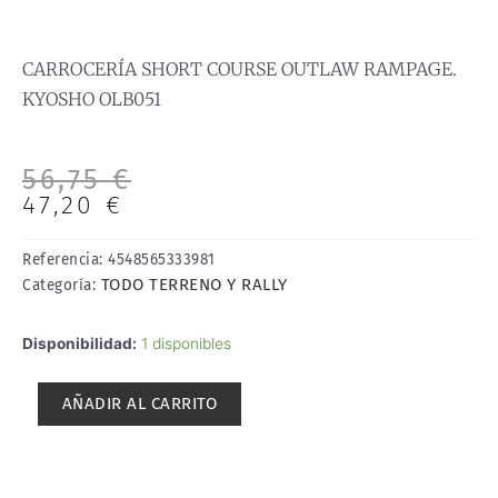
CARROCERÍA SHORT COURSE OUTLAW RAMPAGE.
KYOSHO OLB051
El
El
56,75
€
precio
precio
47,20
€
original
actual
era:
es:
Referencia:
4548565333981
56,75 €.
47,20 €.
TODO TERRENO Y RALLY
Categoría:
CARROCERÍA
Disponibilidad:
1 disponibles
SHORT
COURSE
AÑADIR AL CARRITO
OUTLAW
RAMPAGE.
KYOSHO
OLB051