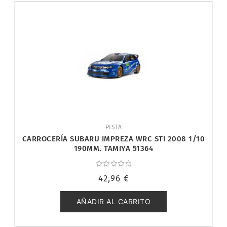
PISTA
CARROCERÍA SUBARU IMPREZA WRC STI 2008 1/10
190MM. TAMIYA 51364
Valorado
42,96
€
con
0
de
5
AÑADIR AL CARRITO