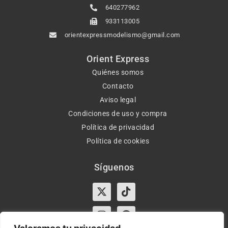
640277962
933113005
orientexpressmodelismo@gmail.com
Orient Express
Quiénes somos
Contacto
Aviso legal
Condiciones de uso y compra
Política de privacidad
Política de cookies
Síguenos
X-
Instagram
Tiktok
Facebook
twitter