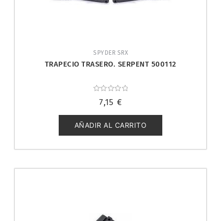
SPYDER SRX
TRAPECIO TRASERO. SERPENT 500112
Valorado
7,15
€
con
0
de
5
AÑADIR AL CARRITO