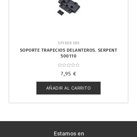
SPYDER SRX
SOPORTE TRAPECIOS DELANTEROS. SERPENT
500110
Valorado
7,95
€
con
0
de
5
AÑADIR AL CARRITO
Estamos en