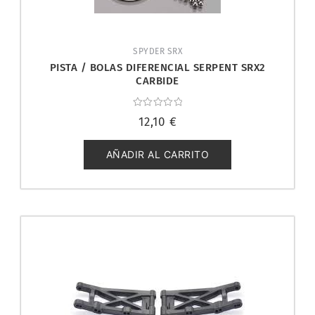
SPYDER SRX
PISTA / BOLAS DIFERENCIAL SERPENT SRX2
CARBIDE
Valorado
12,10
€
con
0
de
5
AÑADIR AL CARRITO