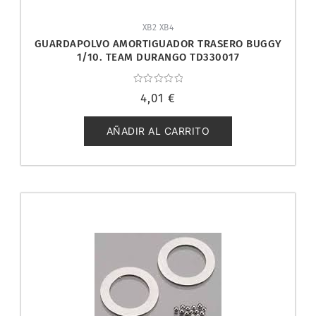
XB2 XB4
GUARDAPOLVO AMORTIGUADOR TRASERO BUGGY
1/10. TEAM DURANGO TD330017
Valorado
4,01
€
con
0
de
5
AÑADIR AL CARRITO