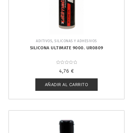
ADITIVOS, SILICONAS Y ADHESIVOS
SILICONA ULTIMATE 9000. UR0809
Valorado
4,76
€
con
0
de
5
AÑADIR AL CARRITO