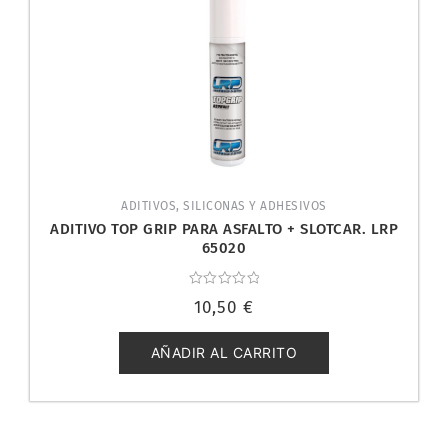
ADITIVOS, SILICONAS Y ADHESIVOS
ADITIVO TOP GRIP PARA ASFALTO + SLOTCAR. LRP
65020
Valorado
10,50
€
con
0
de
5
AÑADIR AL CARRITO