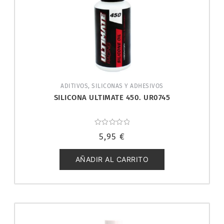
ADITIVOS, SILICONAS Y ADHESIVOS
SILICONA ULTIMATE 450. UR0745
Valorado
5,95
€
con
0
de
5
AÑADIR AL CARRITO