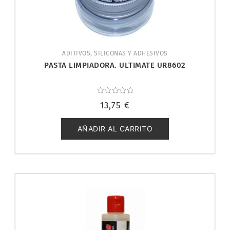
ADITIVOS, SILICONAS Y ADHESIVOS
PASTA LIMPIADORA. ULTIMATE UR8602
Valorado
13,75
€
con
0
de
5
AÑADIR AL CARRITO