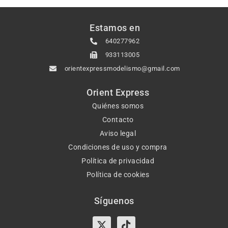
Estamos en
640277962
933113005
orientexpressmodelismo@gmail.com
Orient Express
Quiénes somos
Contacto
Aviso legal
Condiciones de uso y compra
Política de privacidad
Política de cookies
Síguenos
X-
Instagram
Tiktok
Facebook