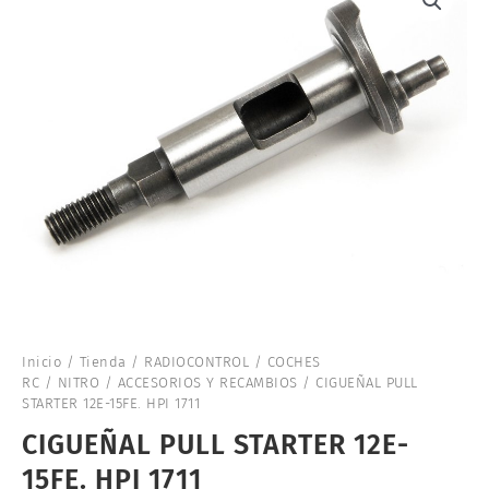
Inicio
/
Tienda
/
RADIOCONTROL
/
COCHES
RC
/
NITRO
/
ACCESORIOS Y RECAMBIOS
/ CIGUEÑAL PULL
STARTER 12E-15FE. HPI 1711
CIGUEÑAL PULL STARTER 12E-
15FE. HPI 1711