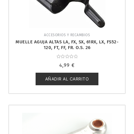
ACCESORIOS Y RECAMBIOS
MUELLE AGUJA ALTAS LA, FX, SX, 61RX, LX, FS52-
120, FT, FF, FR. O.S. 26
Valorado
4,99
€
con
0
de
5
AÑADIR AL CARRITO