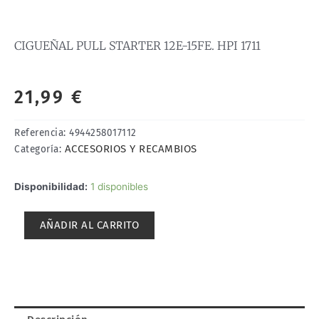
CIGUEÑAL PULL STARTER 12E-15FE. HPI 1711
21,99
€
Referencia:
4944258017112
ACCESORIOS Y RECAMBIOS
Categoría:
CIGUEÑAL
Disponibilidad:
1 disponibles
PULL
STARTER
AÑADIR AL CARRITO
12E-
15FE.
HPI
1711
cantidad