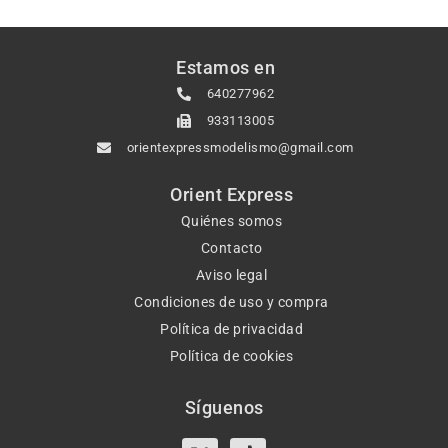
Estamos en
640277962
933113005
orientexpressmodelismo@gmail.com
Orient Express
Quiénes somos
Contacto
Aviso legal
Condiciones de uso y compra
Política de privacidad
Política de cookies
Síguenos
X-
Instagram
Tiktok
Facebook