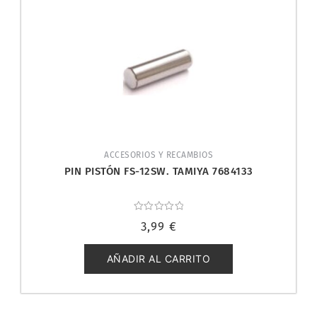
ACCESORIOS Y RECAMBIOS
PIN PISTÓN FS-12SW. TAMIYA 7684133
Valorado
3,99
€
con
0
de
5
AÑADIR AL CARRITO