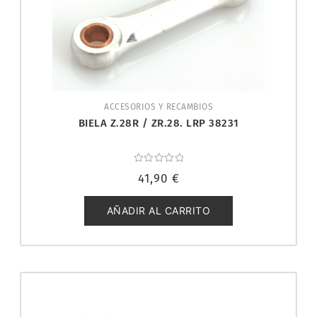
ACCESORIOS Y RECAMBIOS
BIELA Z.28R / ZR.28. LRP 38231
Valorado
41,90
€
con
0
de
5
AÑADIR AL CARRITO