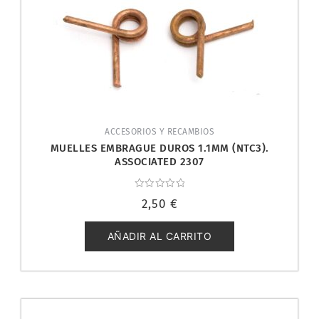
ACCESORIOS Y RECAMBIOS
MUELLES EMBRAGUE DUROS 1.1MM (NTC3).
ASSOCIATED 2307
Valorado
2,50
€
con
0
de
5
AÑADIR AL CARRITO