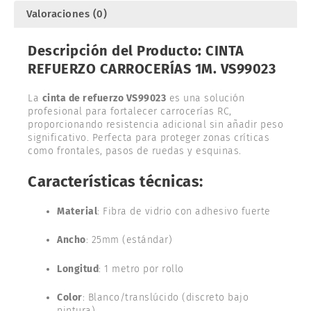
Valoraciones (0)
Descripción del Producto: CINTA
REFUERZO CARROCERÍAS 1M. VS99023
La
cinta de refuerzo VS99023
es una solución
profesional para fortalecer carrocerías RC,
proporcionando resistencia adicional sin añadir peso
significativo. Perfecta para proteger zonas críticas
como frontales, pasos de ruedas y esquinas.
Características técnicas:
Material
: Fibra de vidrio con adhesivo fuerte
Ancho
: 25mm (estándar)
Longitud
: 1 metro por rollo
Color
: Blanco/translúcido (discreto bajo
pintura)