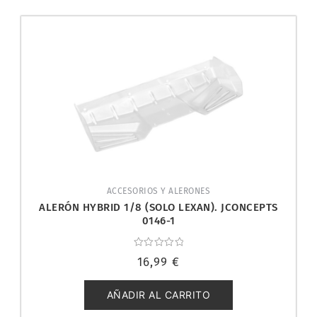
ACCESORIOS Y ALERONES
ALERÓN HYBRID 1/8 (SOLO LEXAN). JCONCEPTS
0146-1
Valorado
16,99
€
con
0
de
5
AÑADIR AL CARRITO