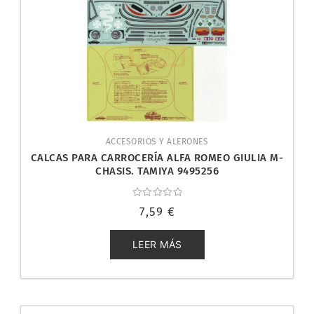
ACCESORIOS Y ALERONES
CALCAS PARA CARROCERÍA ALFA ROMEO GIULIA M-
CHASIS. TAMIYA 9495256
Valorado
7,59
€
con
0
de
5
LEER MÁS