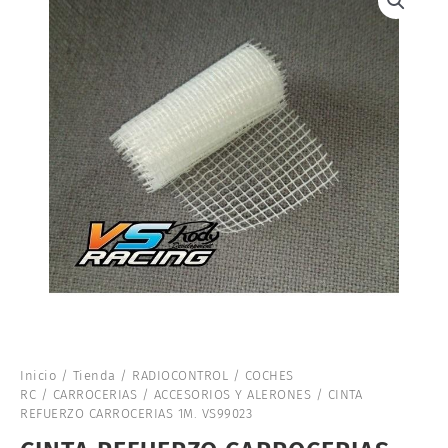
Inicio
/
Tienda
/
RADIOCONTROL
/
COCHES
RC
/
CARROCERIAS
/
ACCESORIOS Y ALERONES
/ CINTA
REFUERZO CARROCERIAS 1M. VS99023