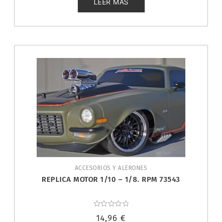
5
LEER MÁS
ACCESORIOS Y ALERONES
REPLICA MOTOR 1/10 – 1/8. RPM 73543
Valorado
14,96
€
con