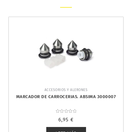
ACCESORIOS Y ALERONES
MARCADOR DE CARROCERIAS. ABSIMA 3000007
Valorado
6,95
€
con
0
de