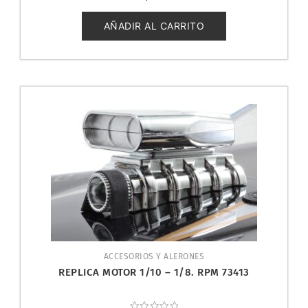
0
de
5
AÑADIR AL CARRITO
ACCESORIOS Y ALERONES
REPLICA MOTOR 1/10 – 1/8. RPM 73413