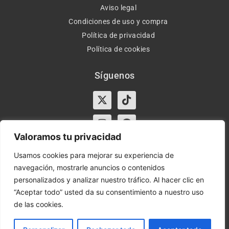
Aviso legal
Condiciones de uso y compra
Política de privacidad
Política de cookies
Síguenos
X-
Instagram
Tiktok
Facebook
twitter
Valoramos tu privacidad
Usamos cookies para mejorar su experiencia de
navegación, mostrarle anuncios o contenidos
Horario:
Lun-Vie de 10:00-13:30 y 17:00-20:00 – Sáb de
personalizados y analizar nuestro tráfico. Al hacer clic en
10:00-13:30
“Aceptar todo” usted da su consentimiento a nuestro uso
de las cookies.
Orient Express | Copyright 2021 © Todos los derechos
reservados.