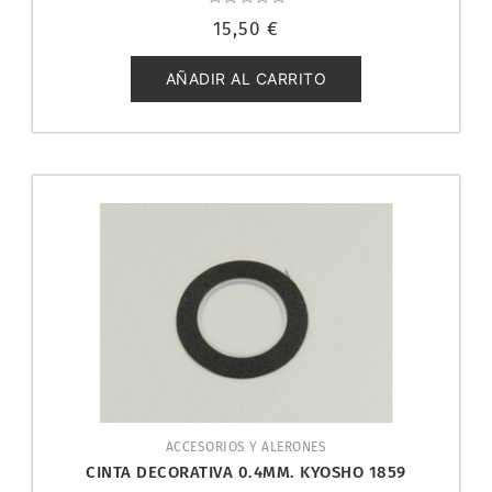
Valorado
15,50
€
con
0
de
5
AÑADIR AL CARRITO
ACCESORIOS Y ALERONES
CINTA DECORATIVA 0.4MM. KYOSHO 1859