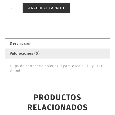
1/10-
AÑADIR AL CARRITO
1/8
(8).
ULTIMATE
UR6411-
A
cantidad
Descripción
Valoraciones (0)
Clips de carrecería color azul para escala 1/8 y 1/10.
8 und
PRODUCTOS
RELACIONADOS