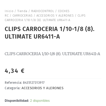
Inicio
/
Tienda
/
RADIOCONTROL
/
COCHES
RC
/
CARROCERIAS
/
ACCESORIOS Y ALERONES
/ CLIPS
CARROCERIA 1/10-1/8 (8). ULTIMATE UR6411-A
CLIPS CARROCERIA 1/10-1/8 (8).
ULTIMATE UR6411-A
CLIPS CARROCERIA 1/10-1/8 (8). ULTIMATE UR6411-A
4,34
€
Referencia:
8435127313917
ACCESORIOS Y ALERONES
Categoría:
CLIPS
Disponibilidad:
2 disponibles
CARROCERIA