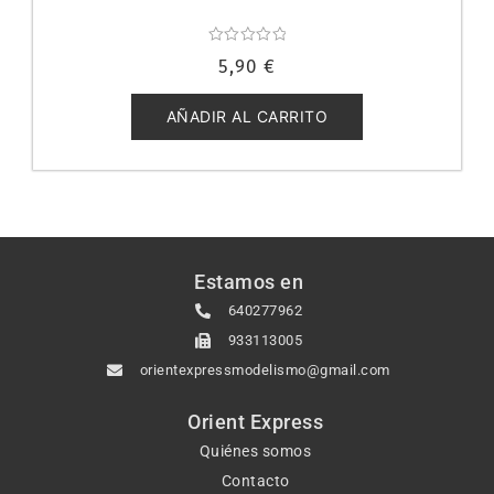
Valorado
5,90
€
con
0
de
5
AÑADIR AL CARRITO
Estamos en
640277962
933113005
orientexpressmodelismo@gmail.com
Orient Express
Quiénes somos
Contacto