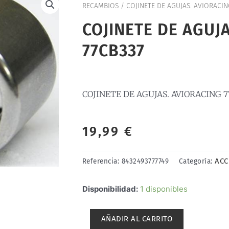
RECAMBIOS
/ COJINETE DE AGUJAS. AVIORACIN
COJINETE DE AGUJ
77CB337
COJINETE DE AGUJAS. AVIORACING 7
19,99
€
ACC
Referencia:
8432493777749
Categoría:
COJINETE
Disponibilidad:
1 disponibles
DE
AGUJAS.
AÑADIR AL CARRITO
AVIORACING