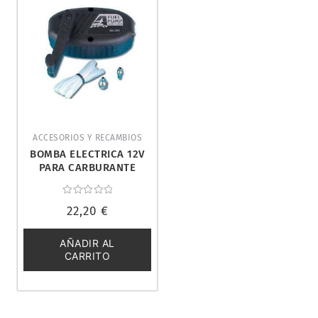
ACCESORIOS Y RECAMBIOS
BOMBA ELECTRICA 12V
PARA CARBURANTE
Valorado
22,20
€
con
0
de
5
AÑADIR AL
CARRITO