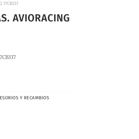
G 77CB337
AS. AVIORACING
7CB337
ESORIOS Y RECAMBIOS