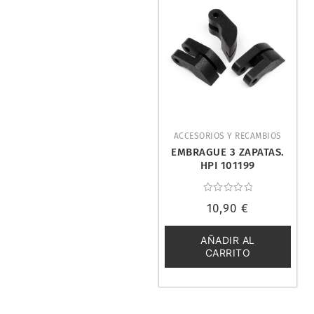
ACCESORIOS Y RECAMBIOS
EMBRAGUE 3 ZAPATAS.
HPI 101199
Valorado
10,90
€
con
0
de
5
AÑADIR AL
CARRITO