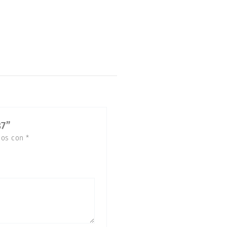
37”
dos con
*