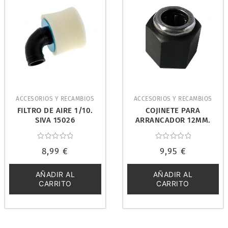
ACCESORIOS Y RECAMBIOS
ACCESORIOS Y RECAMBIOS
FILTRO DE AIRE 1/10.
COJINETE PARA
SIVA 15026
ARRANCADOR 12MM.
SIVA 15025
Valorado
Valorado
8,99
€
9,95
€
con
con
0
0
de
de
5
5
AÑADIR AL
AÑADIR AL
CARRITO
CARRITO