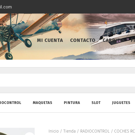
il.com
MI CUENTA
CONTACTO
CARRITO
F
IOCONTROL
MAQUETAS
PINTURA
SLOT
JUGUETES
Inicio
/
Tienda
/
RADIOCONTROL
/
COCHES RC