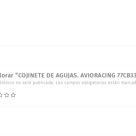
77CB337
cantidad
alorar “COJINETE DE AGUJAS. AVIORACING 77CB3
trónico no será publicada.
Los campos obligatorios están marca