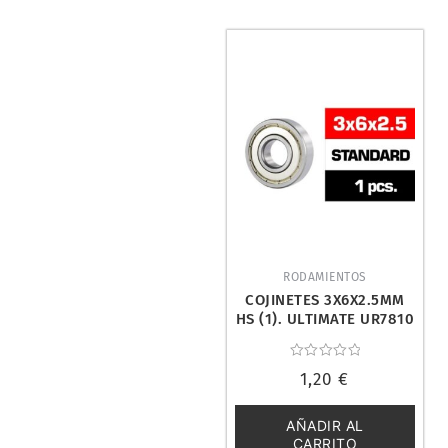
RODAMIENTOS
COJINETES 3X6X2.5MM
HS (1). ULTIMATE UR7810
Valorado
1,20
€
con
0
de
5
AÑADIR AL
CARRITO