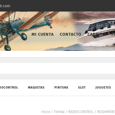
il.com
MI CUENTA
CONTACTO
CARRITO
F
IOCONTROL
MAQUETAS
PINTURA
SLOT
JUGUETES
Inicio
/
Tienda
/
RADIOCONTROL
/
RODAMIEN