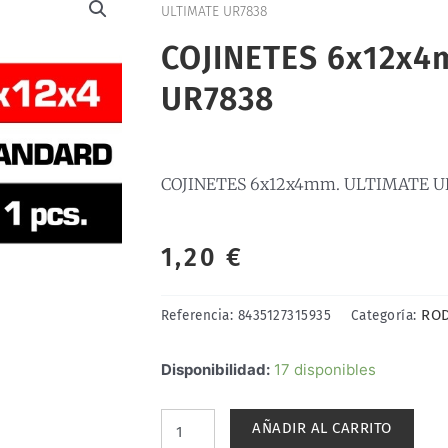
ULTIMATE UR7838
COJINETES 6x12x4
UR7838
COJINETES 6x12x4mm. ULTIMATE U
1,20
€
RO
Referencia:
8435127315935
Categoría:
COJINETES
Disponibilidad:
17 disponibles
6x12x4mm.
ULTIMATE
AÑADIR AL CARRITO
UR7838