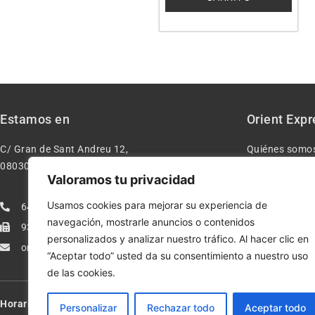
Estamos en
Orient Expr
C/ Gran de Sant Andreu 12,
Quiénes somo
08030 – Barcelona España
Contacto
Valoramos tu privacidad
Aviso legal
Usamos cookies para mejorar su experiencia de
640277962
Condiciones d
navegación, mostrarle anuncios o contenidos
933113005
Política de pr
personalizados y analizar nuestro tráfico. Al hacer clic en
orientexpressmodelismo@gmail.com
Política de co
“Aceptar todo” usted da su consentimiento a nuestro uso
de las cookies.
Horario:
Lun-Vie de 10:00-13:30 y 17:00-20:00 – Sáb de 10:00-13:3
Personalizar
Rechazar todo
Aceptar todo