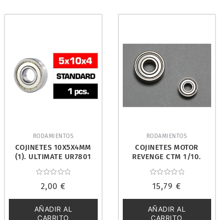
RODAMIENTOS
RODAMIENTOS
COJINETES 10X5X4MM
COJINETES MOTOR
(1). ULTIMATE UR7801
REVENGE CTM 1/10.
ABSIMA 2110040
Valorado
Valorado
2,00
€
15,79
€
con
con
0
0
de
de
5
5
AÑADIR AL
AÑADIR AL
CARRITO
CARRITO