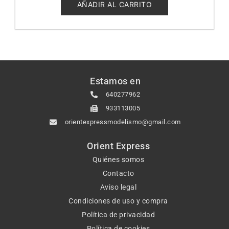
5
AÑADIR AL CARRITO
Estamos en
640277962
933113005
orientexpressmodelismo@gmail.com
Orient Express
Quiénes somos
Contacto
Aviso legal
Condiciones de uso y compra
Política de privacidad
Política de cookies