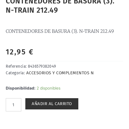
CONTENEDORES DE BASURA (3).
N-TRAIN 212.49
CONTENEDORES DE BASURA (3). N-TRAIN 212.49
12,95
€
Referencia:
8436579382049
ACCESORIOS Y COMPLEMENTOS N
Categoría:
CONTENEDORES
Disponibilidad:
2 disponibles
DE
BASURA
AÑADIR AL CARRITO
(3).
N-
TRAIN
212.49