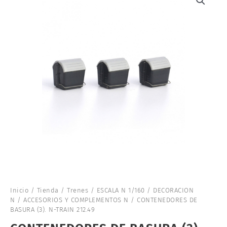
Inicio
/
Tienda
/
Trenes
/
ESCALA N 1/160
/
DECORACION
N
/
ACCESORIOS Y COMPLEMENTOS N
/ CONTENEDORES DE
BASURA (3). N-TRAIN 212.49