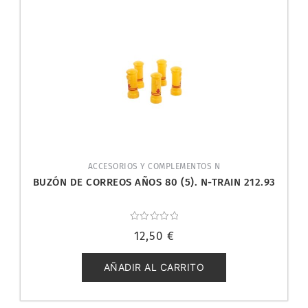
ACCESORIOS Y COMPLEMENTOS N
BUZÓN DE CORREOS AÑOS 80 (5). N-TRAIN 212.93
Valorado
12,50
€
con
0
de
5
AÑADIR AL CARRITO