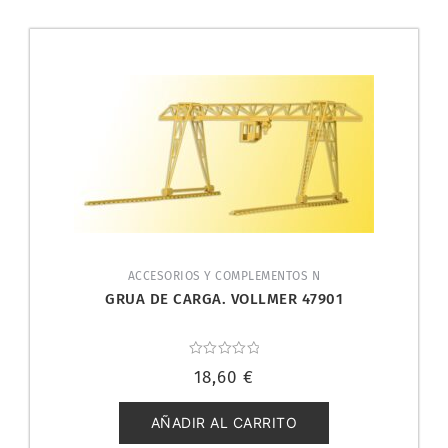
ACCESORIOS Y COMPLEMENTOS N
GRUA DE CARGA. VOLLMER 47901
Valorado
18,60
€
con
0
de
5
AÑADIR AL CARRITO