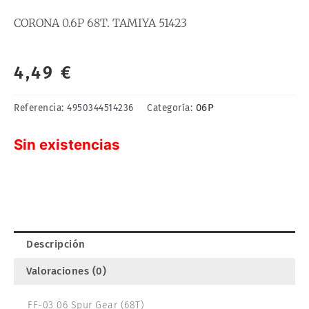
CORONA 0.6P 68T. TAMIYA 51423
4,49
€
06P
Referencia:
4950344514236
Categoría:
Sin existencias
Descripción
Valoraciones (0)
FF-03 06 Spur Gear (68T)