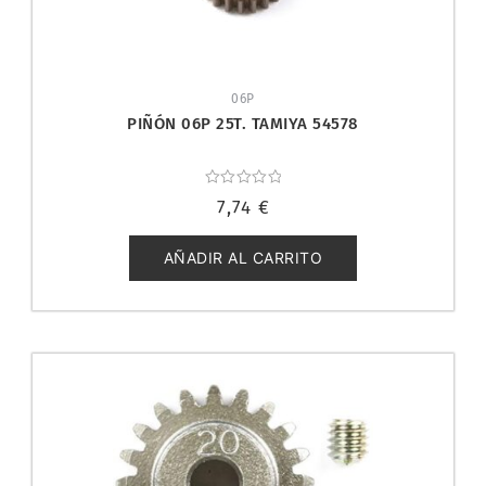
06P
PIÑÓN 06P 25T. TAMIYA 54578
Valorado
7,74
€
con
0
de
5
AÑADIR AL CARRITO