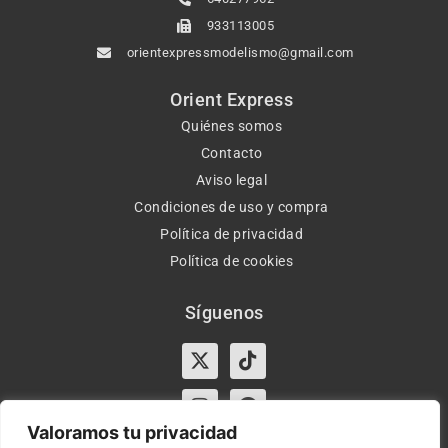
933113005
orientexpressmodelismo@gmail.com
Orient Express
Quiénes somos
Contacto
Aviso legal
Condiciones de uso y compra
Política de privacidad
Política de cookies
Síguenos
X-
Instagram
Tiktok
Facebook
twitter
Valoramos tu privacidad