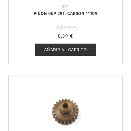
06P
PIÑÓN 06P 29T. CARSON 11109
Valorado
8,59
€
con
0
de
5
AÑADIR AL CARRITO