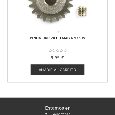
06P
PIÑÓN 06P 20T. TAMIYA 53509
Valorado
9,95
€
con
0
de
5
AÑADIR AL CARRITO
Estamos en
640277962