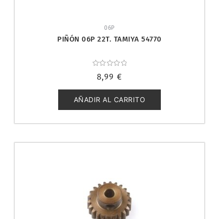
06P
PIÑÓN 06P 22T. TAMIYA 54770
Valorado
8,99
€
con
0
de
5
AÑADIR AL CARRITO