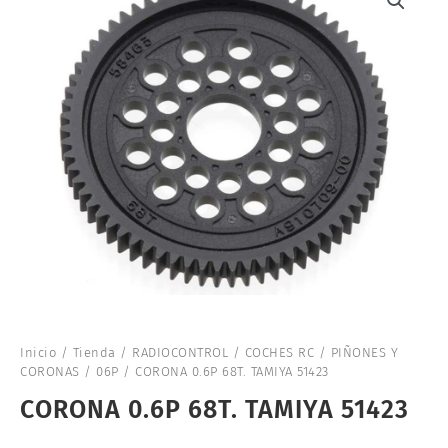
Inicio
/
Tienda
/
RADIOCONTROL
/
COCHES RC
/
PIÑONES Y
CORONAS
/
06P
/ CORONA 0.6P 68T. TAMIYA 51423
CORONA 0.6P 68T. TAMIYA 51423