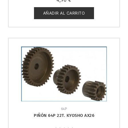
4,90
€
con
0
de
5
AÑADIR AL CARRITO
64P
PIÑÓN 64P 22T. KYOSHO AX26