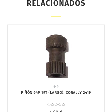
RELACIONADOS
64P
PIÑÓN 64P 19T (LARGO). CORALLY 2419
Valorado