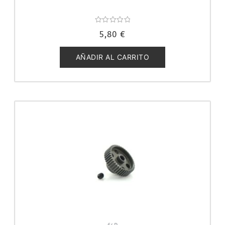
Valorado
5,80
€
con
0
de
5
AÑADIR AL CARRITO