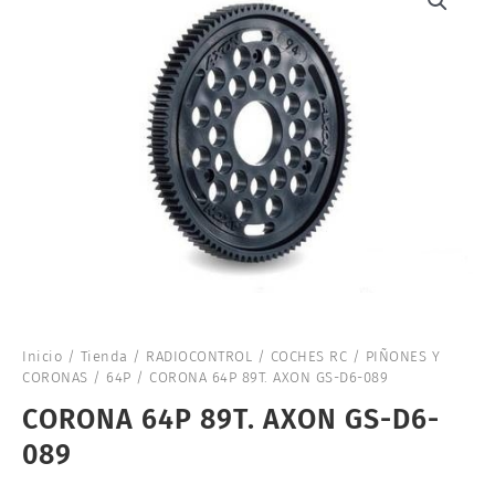
Inicio
/
Tienda
/
RADIOCONTROL
/
COCHES RC
/
PIÑONES Y
CORONAS
/
64P
/ CORONA 64P 89T. AXON GS-D6-089
CORONA 64P 89T. AXON GS-D6-
089