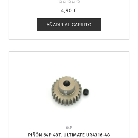
Valorado
4,90
€
con
0
de
5
AÑADIR AL CARRITO
64P
PIÑÓN 64P 48T. ULTIMATE UR4316-48