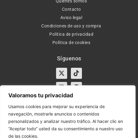
Quiénes somos
Contacto
Aviso legal
Condiciones de uso y compra
Política de privacidad
Política de cookies
Síguenos
X-
Instagram
Tiktok
Facebook
twitter
Valoramos tu privacidad
Usamos cookies para mejorar su experiencia de
navegación, mostrarle anuncios o contenidos
Horario:
Lun-Vie de 10:00-13:30 y 17:00-20:00 – Sáb de
personalizados y analizar nuestro tráfico. Al hacer clic en
10:00-13:30
“Aceptar todo” usted da su consentimiento a nuestro uso
de las cookies.
Orient Express | Copyright 2021 © Todos los derechos