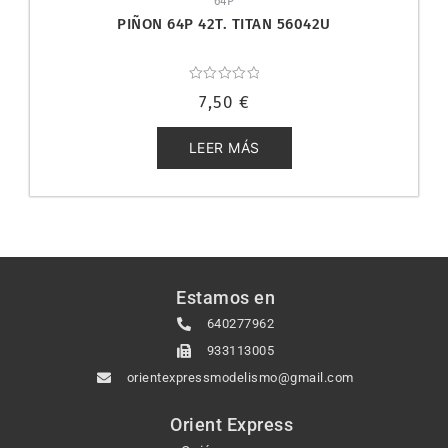
64P
PIÑON 64P 42T. TITAN 56042U
Valorado
7,50
€
con
0
de
5
LEER MÁS
Estamos en
640277962
933113005
orientexpressmodelismo@gmail.com
Orient Express