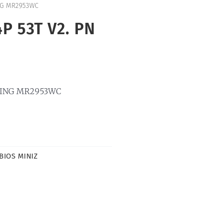
NG MR2953WC
P 53T V2. PN
C
ACING MR2953WC
BIOS MINIZ