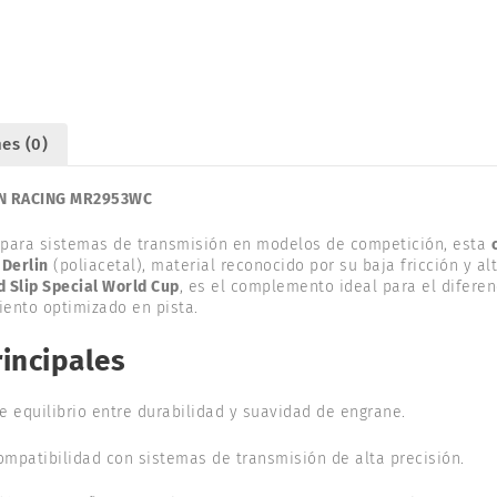
V2.
PN
RACING
MR2953WC
cantidad
es (0)
PN RACING MR2953WC
 para sistemas de transmisión en modelos de competición, esta
n
Derlin
(poliacetal), material reconocido por su baja fricción y al
d Slip Special World Cup
, es el complemento ideal para el diferen
iento optimizado en pista.
rincipales
te equilibrio entre durabilidad y suavidad de engrane.
Compatibilidad con sistemas de transmisión de alta precisión.