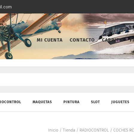
il.com
MI CUENTA
CONTACTO
CARRITO
F
IOCONTROL
MAQUETAS
PINTURA
SLOT
JUGUETES
Inicio
/
Tienda
/
RADIOCONTROL
/
COCHES RC