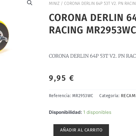
MINIZ
/ CORONA DERLIN 64P 53T V2. PN RACI
CORONA DERLIN 64
RACING MR2953W
CORONA DERLIN 64P 53T V2. PN R
9,95
€
RECAM
Referencia:
MR2953WC
Categoría:
CORONA
Disponibilidad:
1 disponibles
DERLIN
64P
AÑADIR AL CARRITO
53T