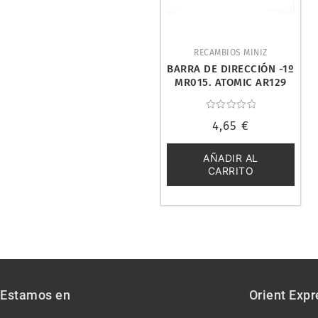
RECAMBIOS MINIZ
BARRA DE DIRECCIÓN -1º
MR015. ATOMIC AR129
Valorado
4,65
€
con
0
de
5
AÑADIR AL
CARRITO
Estamos en
Orient Expr