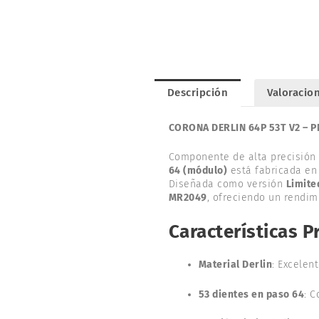
Descripción
Valoracion
CORONA DERLIN 64P 53T V2 – 
Componente de alta precisión
64 (módulo)
está fabricada e
Diseñada como versión
Limite
MR2049
, ofreciendo un rendim
Características P
Material Derlin
: Excelen
53 dientes en paso 64
: 