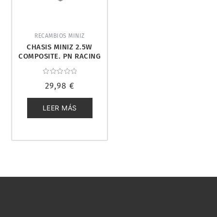
RECAMBIOS MINIZ
CHASIS MINIZ 2.5W
COMPOSITE. PN RACING
900100
Valorado
29,98
€
con
0
de
5
LEER MÁS