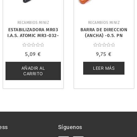
RECAMBIOS MINIZ
RECAMBIOS MINIZ
ESTABILIZADORA MR03
BARRA DE DIRECCION
I.A.S. ATOMIC MR3-032-
(ANCHA) -0.5. PN
RBN
RACING MR3018
Valorado
Valorado
5,09
€
9,75
€
con
con
0
0
de
de
5
5
AÑADIR AL
LEER MÁS
CARRITO
ess
Síguenos