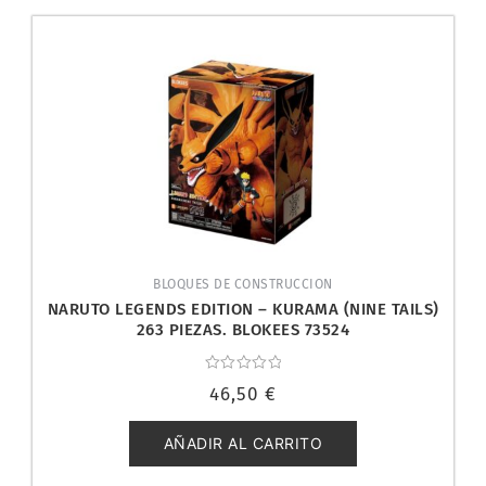
BLOQUES DE CONSTRUCCION
NARUTO LEGENDS EDITION – KURAMA (NINE TAILS)
263 PIEZAS. BLOKEES 73524
Valorado
46,50
€
con
0
de
5
AÑADIR AL CARRITO