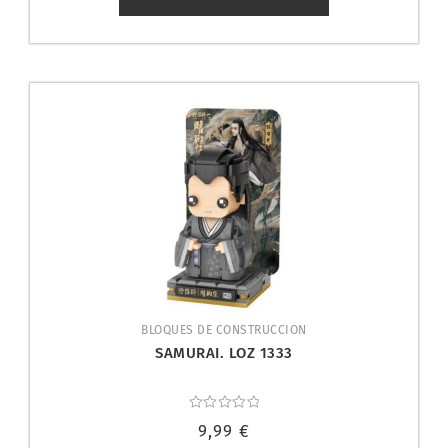
BLOQUES DE CONSTRUCCION
SAMURAI. LOZ 1333
Valorado
9,99
€
con
0