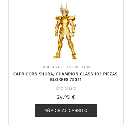
BLOQUES DE CONSTRUCCION
CAPRICORN SHURA, CHAMPION CLASS 103 PIEZAS.
BLOKEES 75011
Valorado
24,95
€
con
0
de
5
AÑADIR AL CARRITO