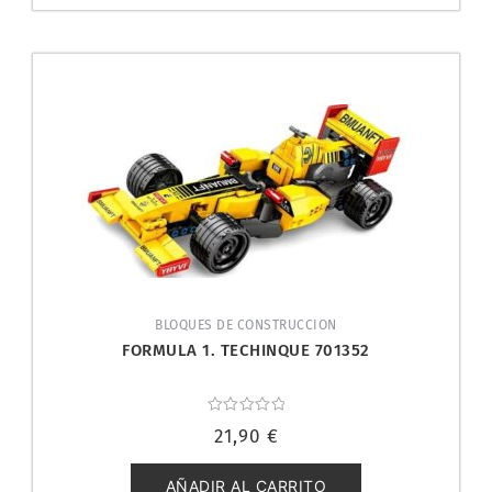
BLOQUES DE CONSTRUCCION
FORMULA 1. TECHINQUE 701352
Valorado
21,90
€
con
0
de
5
AÑADIR AL CARRITO