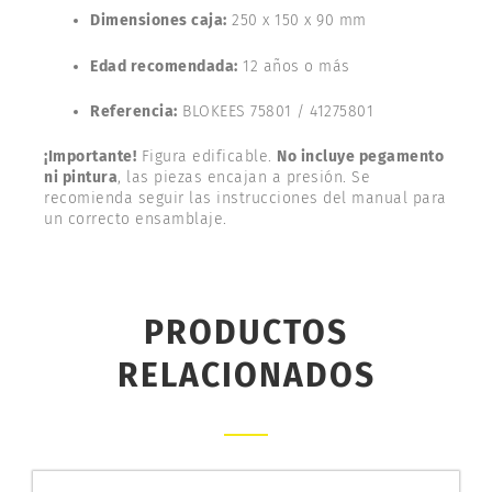
Dimensiones caja:
250 x 150 x 90 mm
Edad recomendada:
12 años o más
Referencia:
BLOKEES 75801 / 41275801
¡Importante!
Figura edificable.
No incluye pegamento
ni pintura
, las piezas encajan a presión. Se
recomienda seguir las instrucciones del manual para
un correcto ensamblaje.
PRODUCTOS
RELACIONADOS