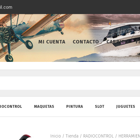
il.com
MI CUENTA
CONTACTO
CARRITO
F
IOCONTROL
MAQUETAS
PINTURA
SLOT
JUGUETES
Inicio
/
Tienda
/
RADIOCONTROL
/
HERRAMIEN