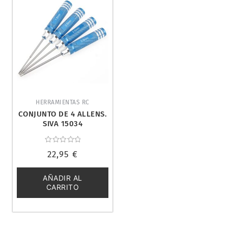
HERRAMIENTAS RC
CONJUNTO DE 4 ALLENS.
SIVA 15034
Valorado
22,95
€
con
0
de
5
AÑADIR AL
CARRITO