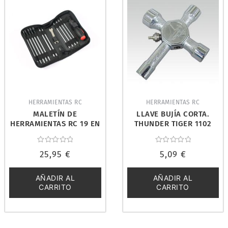
HERRAMIENTAS RC
HERRAMIENTAS RC
MALETÍN DE
LLAVE BUJÍA CORTA.
HERRAMIENTAS RC 19 EN
THUNDER TIGER 1102
1. FASTRAX FAST607
Valorado
Valorado
25,95
€
5,09
€
con
con
0
0
de
de
5
5
AÑADIR AL
AÑADIR AL
CARRITO
CARRITO