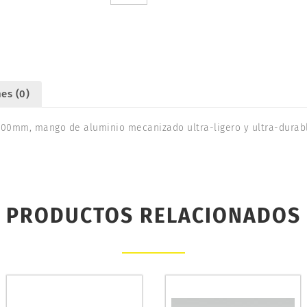
UR8331X
cantidad
es (0)
x100mm, mango de aluminio mecanizado ultra-ligero y ultra-durab
PRODUCTOS RELACIONADOS