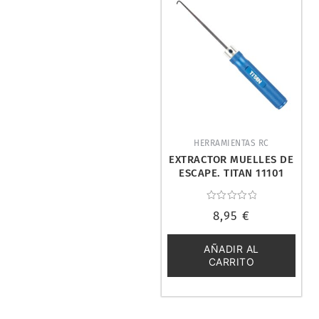
HERRAMIENTAS RC
EXTRACTOR MUELLES DE
ESCAPE. TITAN 11101
Valorado
8,95
€
con
0
de
5
AÑADIR AL
CARRITO