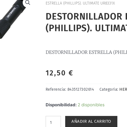
ESTRELLA (PHILLIPS). ULTIMATE UR8331X
DESTORNILLADOR 
(PHILLIPS). ULTIM
DESTORNILLADOR ESTRELLA (PHILL
12,50
€
HER
Referencia:
8435127302614
Categoría:
DESTORNILLADOR
Disponibilidad:
2 disponibles
ESTRELLA
(PHILLIPS).
AÑADIR AL CARRITO
ULTIMATE