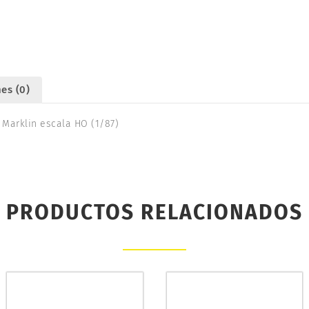
R1
30º.
MÄRKLÍN
24671
cantidad
es (0)
Marklin escala HO (1/87)
PRODUCTOS RELACIONADOS