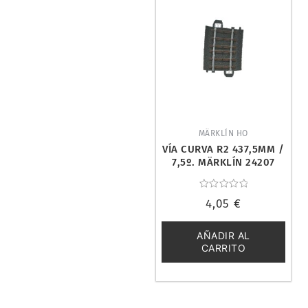
MÄRKLÍN HO
VÍA CURVA R2 437,5MM /
7,5º. MÄRKLÍN 24207
Valorado
4,05
€
con
0
de
5
AÑADIR AL
CARRITO