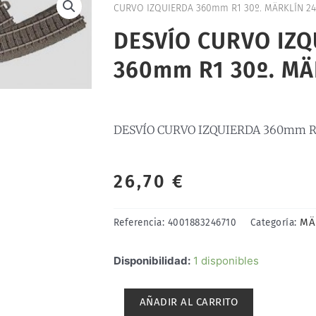
CURVO IZQUIERDA 360mm R1 30º. MÄRKLÍN 24
DESVÍO CURVO IZQ
360mm R1 30º. MÄ
DESVÍO CURVO IZQUIERDA 360mm R1
26,70
€
MÄ
Referencia:
4001883246710
Categoría:
DESVÍO
Disponibilidad:
1 disponibles
CURVO
IZQUIERDA
AÑADIR AL CARRITO
360mm