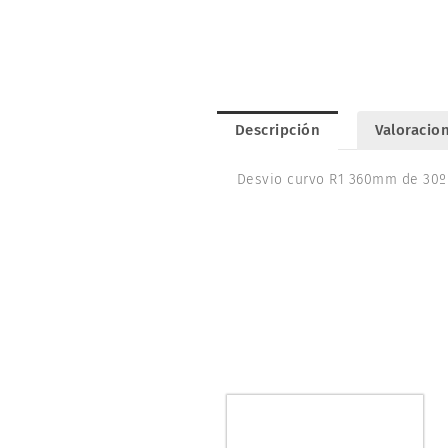
Descripción
Valoracion
Desvio curvo R1 360mm de 30º 