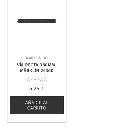
MÄRKLÍN HO
VÍA RECTA 360MM.
MÄRKLÍN 24360
Valorado
6,26
€
con
0
de
5
AÑADIR AL
CARRITO