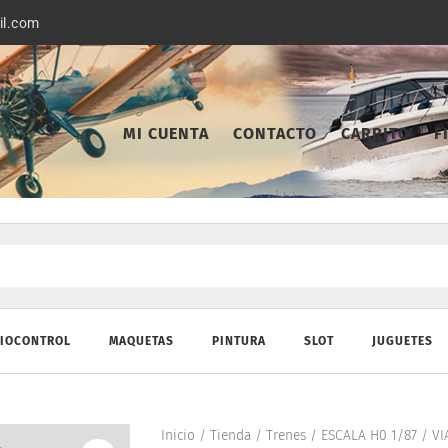
il.com
MI CUENTA
CONTACTO
CARRITO
F
IOCONTROL
MAQUETAS
PINTURA
SLOT
JUGUETES
Inicio
/
Tienda
/
Trenes
/
ESCALA H0 1/87
/
VI