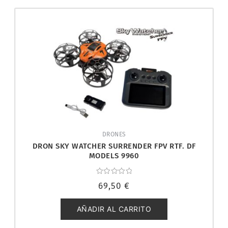
DRONES
DRON SKY WATCHER SURRENDER FPV RTF. DF
MODELS 9960
Valorado
69,50
€
con
0
de
5
AÑADIR AL CARRITO