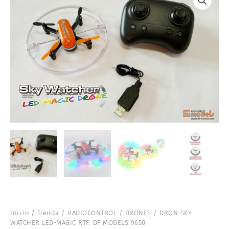
Inicio
/
Tienda
/
RADIOCONTROL
/
DRONES
/ DRON SKY
WATCHER LED-MAGIC RTF. DF MODELS 9650