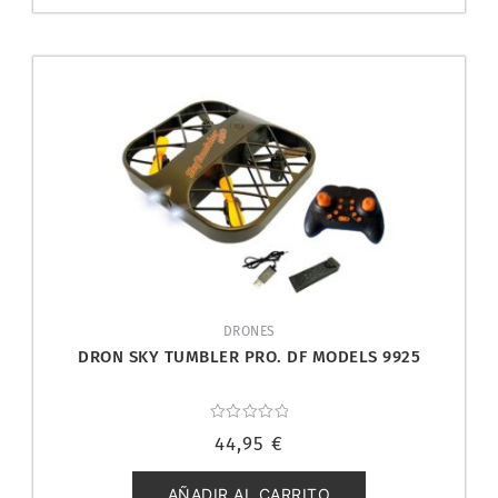
DRONES
DRON SKY TUMBLER PRO. DF MODELS 9925
Valorado
44,95
€
con
0
de
5
AÑADIR AL CARRITO