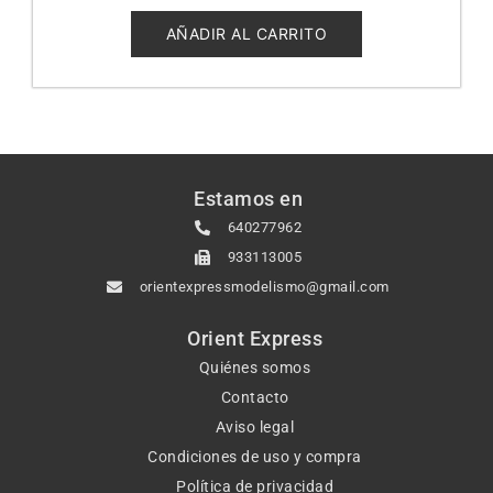
0
de
5
AÑADIR AL CARRITO
Estamos en
640277962
933113005
orientexpressmodelismo@gmail.com
Orient Express
Quiénes somos
Contacto
Aviso legal
Condiciones de uso y compra
Política de privacidad