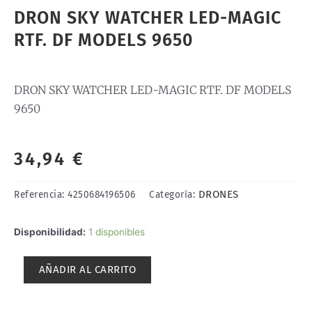
DRON SKY WATCHER LED-MAGIC
RTF. DF MODELS 9650
DRON SKY WATCHER LED-MAGIC RTF. DF MODELS
9650
34,94
€
DRONES
Referencia:
4250684196506
Categoría:
DRON
Disponibilidad:
1 disponibles
SKY
WATCHER
AÑADIR AL CARRITO
LED-
MAGIC
RTF.