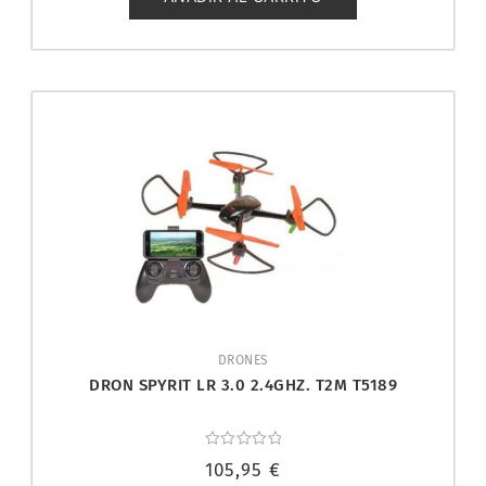
DRONES
DRON SPYRIT LR 3.0 2.4GHZ. T2M T5189
Valorado
105,95
€
con