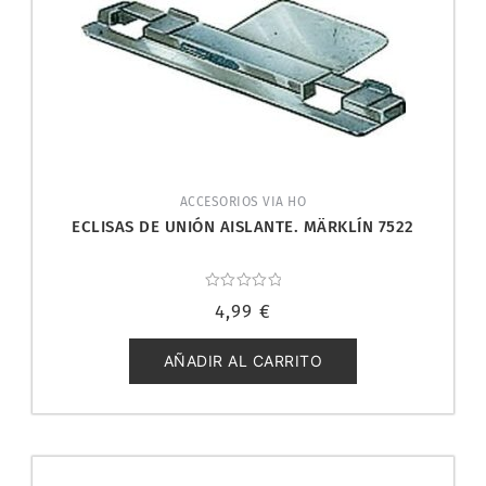
ACCESORIOS VIA HO
ECLISAS DE UNIÓN AISLANTE. MÄRKLÍN 7522
Valorado
4,99
€
con
0
de
5
AÑADIR AL CARRITO