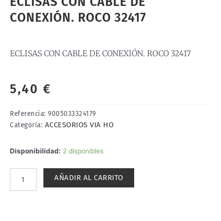
ECLISAS CON CABLE DE
CONEXIÓN. ROCO 32417
ECLISAS CON CABLE DE CONEXIÓN. ROCO 32417
5,40
€
Referencia:
9005033324179
ACCESORIOS VIA HO
Categoría:
ECLISAS
Disponibilidad:
2 disponibles
CON
CABLE
AÑADIR AL CARRITO
DE
CONEXIÓN.
ROCO
32417