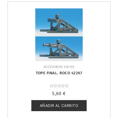
ACCESORIOS VIA HO
TOPE FINAL. ROCO 42267
Valorado
5,60
€
con
0
de
5
AÑADIR AL CARRITO