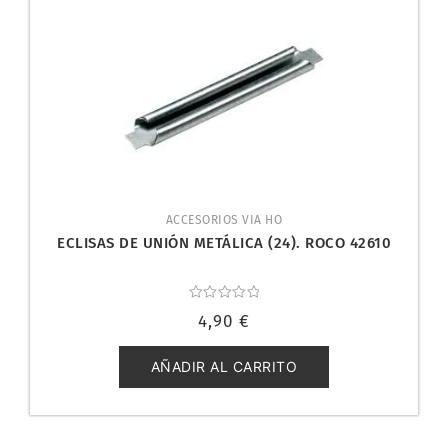
ACCESORIOS VIA HO
ECLISAS DE UNIÓN METÁLICA (24). ROCO 42610
Valorado
4,90
€
con
0
de
5
AÑADIR AL CARRITO