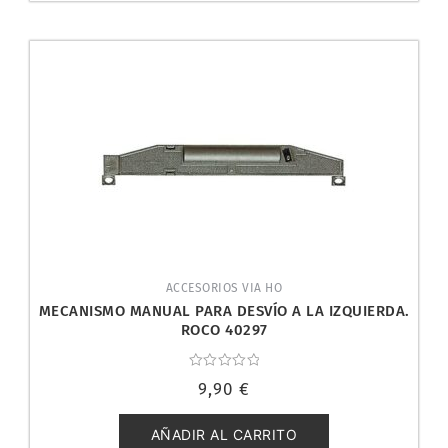
ACCESORIOS VIA HO
MECANISMO MANUAL PARA DESVÍO A LA IZQUIERDA.
ROCO 40297
Valorado
9,90
€
con
0
de
5
AÑADIR AL CARRITO