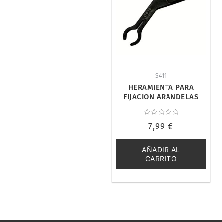
S411
HERAMIENTA PARA
FIJACION ARANDELAS
ROLLCENTER 9-10MM.
MR33-957124
Valorado
7,99
€
con
0
de
5
AÑADIR AL
CARRITO