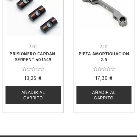
S411
S411
PRISIONERO CARDAN.
PIEZA AMORTIGUACION
SERPENT 401449
2.5
Valorado
Valorado
13,25
€
17,30
€
con
con
0
0
de
de
5
5
AÑADIR AL
AÑADIR AL
CARRITO
CARRITO