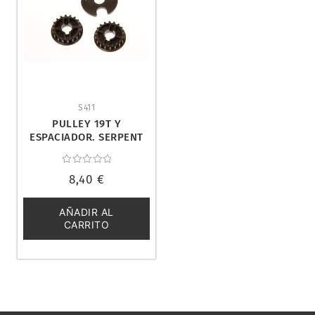
S411
PULLEY 19T Y
ESPACIADOR. SERPENT
401360
Valorado
8,40
€
con
0
de
5
AÑADIR AL
CARRITO