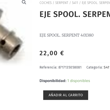
COCHES
/
SERPENT
/
S411
/ EJE SPOOL. SERPE
EJE SPOOL. SERPE
EJE SPOOL. SERPENT 401380
22,00
€
S41
Referencia:
8717135058081
Categoría:
EJE
Disponibilidad:
1 disponibles
SPOOL.
SERPENT
AÑADIR AL CARRITO
401380
cantidad