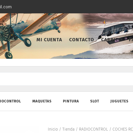
il.com
MI CUENTA
CONTACTO
CARRITO
F
IOCONTROL
MAQUETAS
PINTURA
SLOT
JUGUETES
Inicio
/
Tienda
/
RADIOCONTROL
/
COCHES RC