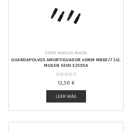
OTROS MODELOS MUGEN
GUARDAPOLVOS AMORTIGUADOR 40MM MBX8/7 (4).
MUGEN SEIKI E2505A
Valorado
12,50
€
con
0
de
5
LEER MÁS