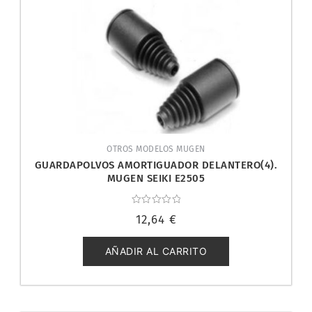
OTROS MODELOS MUGEN
GUARDAPOLVOS AMORTIGUADOR DELANTERO(4).
MUGEN SEIKI E2505
Valorado
12,64
€
con
0
de
5
AÑADIR AL CARRITO