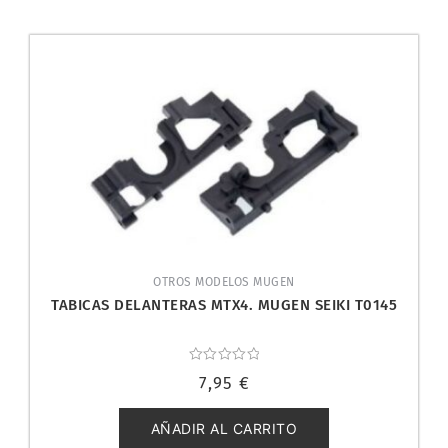
OTROS MODELOS MUGEN
TABICAS DELANTERAS MTX4. MUGEN SEIKI T0145
Valorado
7,95
€
con
0
de
5
AÑADIR AL CARRITO