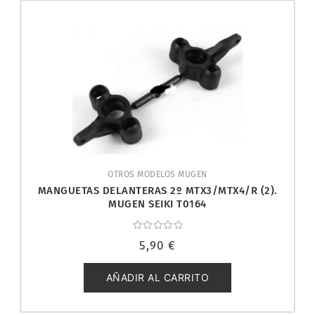
OTROS MODELOS MUGEN
MANGUETAS DELANTERAS 2º MTX3/MTX4/R (2).
MUGEN SEIKI T0164
Valorado
5,90
€
con
0
de
5
AÑADIR AL CARRITO