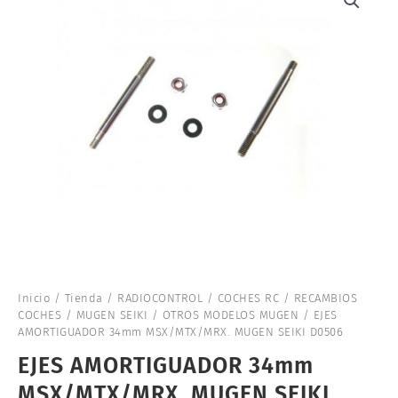
Inicio
/
Tienda
/
RADIOCONTROL
/
COCHES RC
/
RECAMBIOS
COCHES
/
MUGEN SEIKI
/
OTROS MODELOS MUGEN
/ EJES
AMORTIGUADOR 34mm MSX/MTX/MRX. MUGEN SEIKI D0506
EJES AMORTIGUADOR 34mm
MSX/MTX/MRX. MUGEN SEIKI