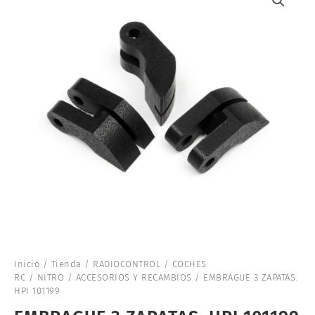
Inicio
/
Tienda
/
RADIOCONTROL
/
COCHES
RC
/
NITRO
/
ACCESORIOS Y RECAMBIOS
/ EMBRAGUE 3 ZAPATAS.
HPI 101199