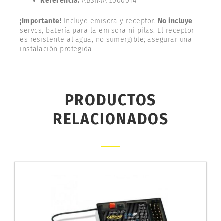
Referencia:
ABSIMA 2000014
¡Importante!
Incluye emisora y receptor.
No incluye
servos, batería para la emisora ni pilas. El receptor
es resistente al agua, no sumergible; asegurar una
instalación protegida.
PRODUCTOS
RELACIONADOS