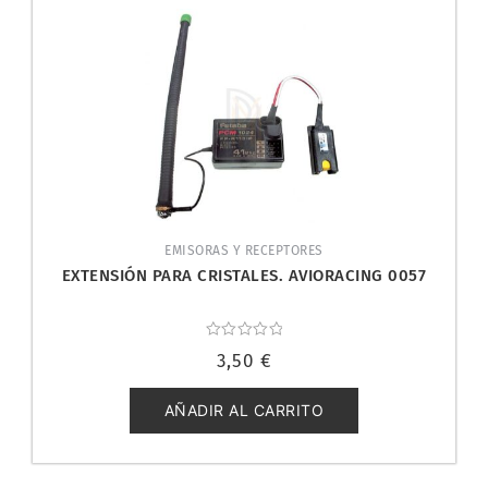
EMISORAS Y RECEPTORES
EXTENSIÓN PARA CRISTALES. AVIORACING 0057
Valorado
3,50
€
con
0
de
5
AÑADIR AL CARRITO