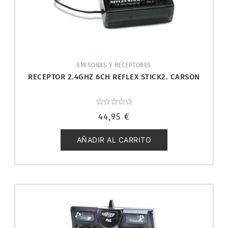
EMISORAS Y RECEPTORES
RECEPTOR 2.4GHZ 6CH REFLEX STICK2. CARSON
Valorado
44,95
€
con
0
de
5
AÑADIR AL CARRITO