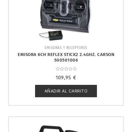
EMISORAS Y RECEPTORES
EMISORA 6CH REFLEX STICK2 2.4GHZ. CARSON
500501006
Valorado
109,95
€
con
0
de
5
AÑADIR AL CARRITO