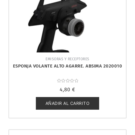
EMISORAS Y RECEPTORES
ESPONJA VOLANTE ALTO AGARRE. ABSIMA 2020010
Valorado
4,80
€
con
0
de
5
AÑADIR AL CARRITO