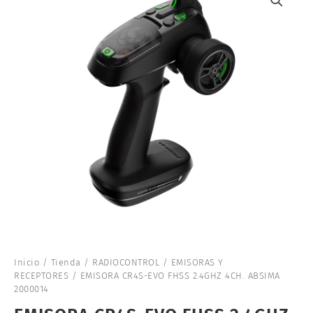
Inicio
/
Tienda
/
RADIOCONTROL
/
EMISORAS Y
RECEPTORES
/ EMISORA CR4S-EVO FHSS 2.4GHZ 4CH. ABSIMA
2000014