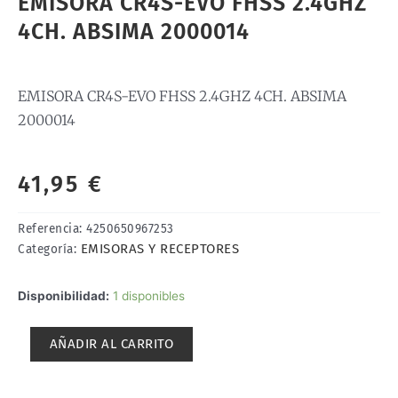
EMISORA CR4S-EVO FHSS 2.4GHZ
4CH. ABSIMA 2000014
EMISORA CR4S-EVO FHSS 2.4GHZ 4CH. ABSIMA
2000014
41,95
€
Referencia:
4250650967253
EMISORAS Y RECEPTORES
Categoría:
EMISORA
Disponibilidad:
1 disponibles
CR4S-
EVO
AÑADIR AL CARRITO
FHSS
2.4GHZ
4CH.