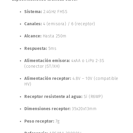
Sistema:
2.4GHz FHSS
Canales:
4 (emisora) / 6 (receptor)
Alcance:
Hasta 250m
Respuesta:
5ms
Alimentación emisora:
4xAA o LiPo 2-3S
(conector JST/XH)
Alimentación receptor:
4.8V – 10V (compatible
HV)
Receptor resistente al agua:
Sí (R6WP)
Dimensiones receptor:
35x20x13mm
Peso receptor:
7g