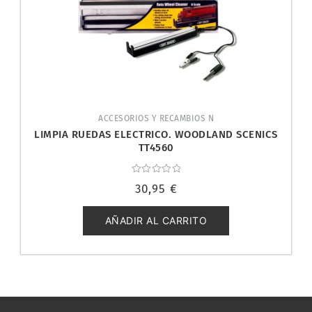
ACCESORIOS Y RECAMBIOS N
LIMPIA RUEDAS ELECTRICO. WOODLAND SCENICS
TT4560
Valorado
30,95
€
con
0
de
5
AÑADIR AL CARRITO