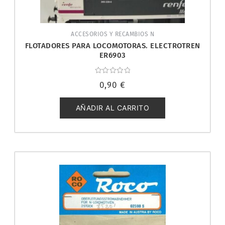
ACCESORIOS Y RECAMBIOS N
FLOTADORES PARA LOCOMOTORAS. ELECTROTREN
ER6903
Valorado
0,90
€
con
0
de
5
AÑADIR AL CARRITO