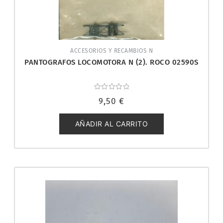
ACCESORIOS Y RECAMBIOS N
PANTOGRAFOS LOCOMOTORA N (2). ROCO 02590S
Valorado
9,50
€
con
0
de
5
AÑADIR AL CARRITO