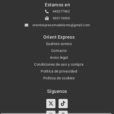
Estamos en
640277962
933113005
orientexpressmodelismo@gmail.com
Orient Express
Quiénes somos
Contacto
Aviso legal
Condiciones de uso y compra
Política de privacidad
Política de cookies
Síguenos
X-
Instagram
Tiktok
Facebook
twitter