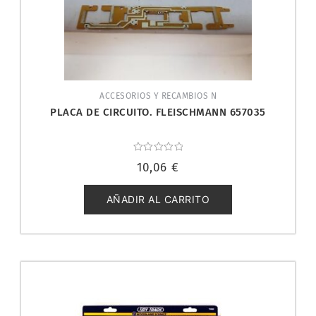
ACCESORIOS Y RECAMBIOS N
PLACA DE CIRCUITO. FLEISCHMANN 657035
Valorado
10,06
€
con
0
de
5
AÑADIR AL CARRITO