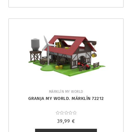
MÄRKLÍN MY WORLD
GRANJA MY WORLD. MÄRKLÍN 72212
Valorado
39,99
€
con
0
de