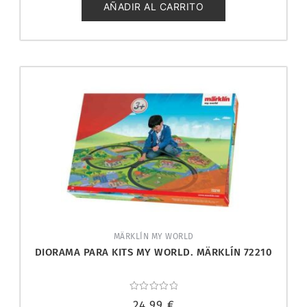
5
AÑADIR AL CARRITO
MÄRKLÍN MY WORLD
DIORAMA PARA KITS MY WORLD. MÄRKLÍN 72210
Valorado
24,99
€