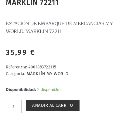
MARKLÍN 72211
ESTACIÓN DE EMBARQUE DE MERCANCÍAS MY
WORLD. MARKLÍN 72211
35,99
€
Referencia:
4001883722115
MÄRKLÍN MY WORLD
Categoría:
ESTACIÓN
Disponibilidad:
2 disponibles
DE
EMBARQUE
AÑADIR AL CARRITO
DE
MERCANCÍAS
MY
WORLD.