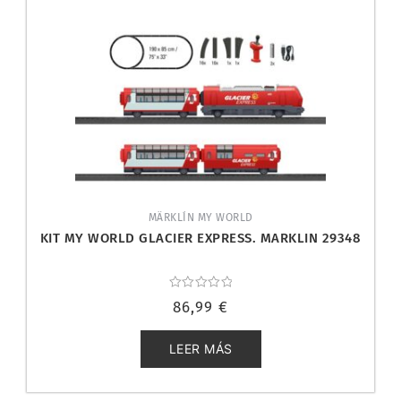
MÄRKLÍN MY WORLD
KIT MY WORLD GLACIER EXPRESS. MARKLIN 29348
Valorado
86,99
€
con
0
de
5
LEER MÁS