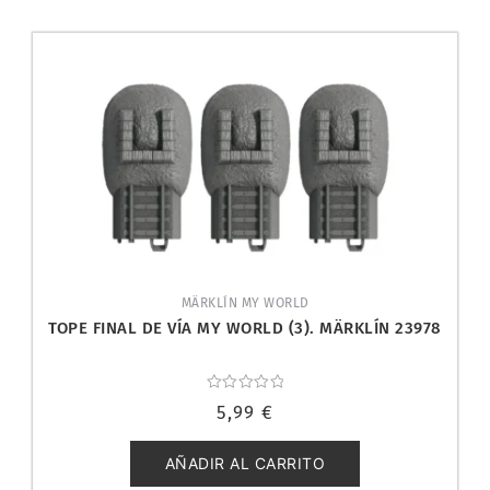
MÄRKLÍN MY WORLD
TOPE FINAL DE VÍA MY WORLD (3). MÄRKLÍN 23978
Valorado
5,99
€
con
0
de
5
AÑADIR AL CARRITO