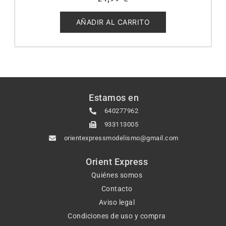
con
0
de
5
AÑADIR AL CARRITO
Estamos en
640277962
933113005
orientexpressmodelismo@gmail.com
Orient Express
Quiénes somos
Contacto
Aviso legal
Condiciones de uso y compra