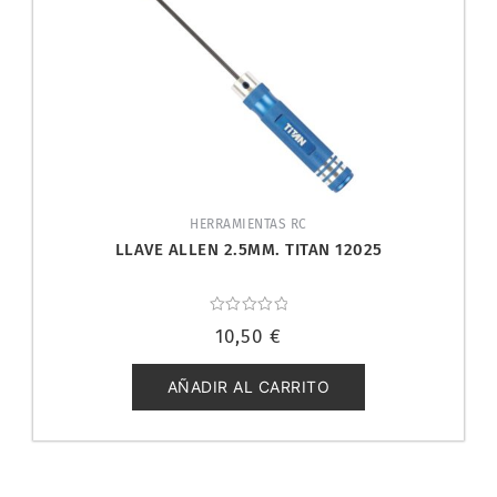
HERRAMIENTAS RC
LLAVE ALLEN 2.5MM. TITAN 12025
Valorado
10,50
€
con
0
de
5
AÑADIR AL CARRITO