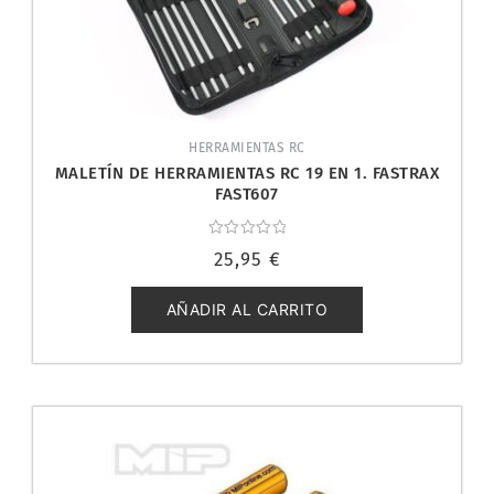
HERRAMIENTAS RC
MALETÍN DE HERRAMIENTAS RC 19 EN 1. FASTRAX
FAST607
Valorado
25,95
€
con
0
de
5
AÑADIR AL CARRITO