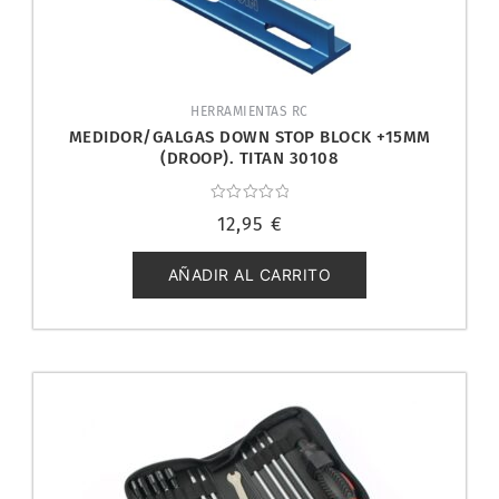
HERRAMIENTAS RC
MEDIDOR/GALGAS DOWN STOP BLOCK +15MM
(DROOP). TITAN 30108
Valorado
12,95
€
con
0
de
5
AÑADIR AL CARRITO