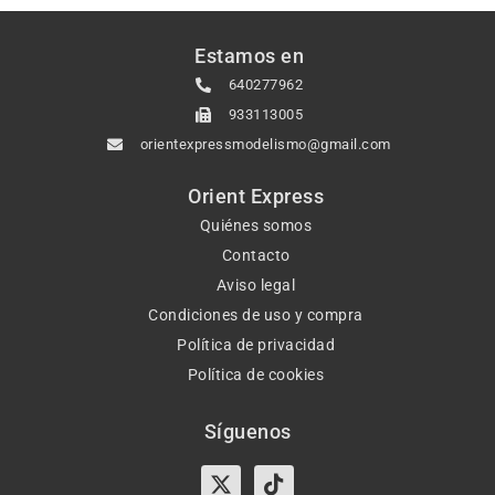
Estamos en
640277962
933113005
orientexpressmodelismo@gmail.com
Orient Express
Quiénes somos
Contacto
Aviso legal
Condiciones de uso y compra
Política de privacidad
Política de cookies
Síguenos
X-
Instagram
Tiktok
Facebook