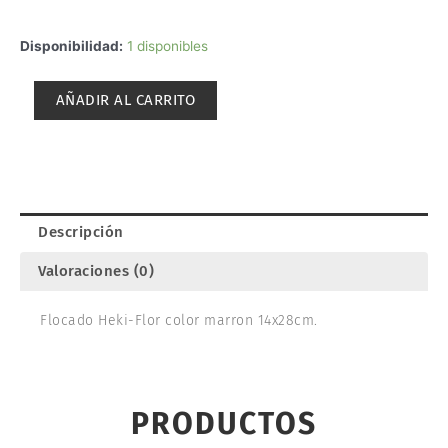
FLOCADO
Disponibilidad:
1 disponibles
MARRON
FLOR.
AÑADIR AL CARRITO
HEKI
1558
cantidad
Descripción
Valoraciones (0)
Flocado Heki-Flor color marron 14x28cm.
PRODUCTOS