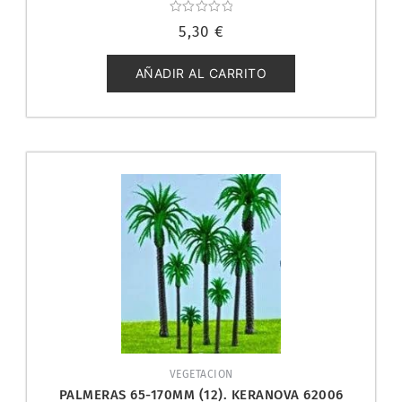
Valorado
5,30
€
con
0
de
5
AÑADIR AL CARRITO
VEGETACION
PALMERAS 65-170MM (12). KERANOVA 62006