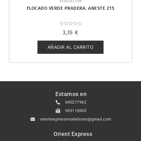
VEGETACION
FLOCADO VERDE PRADERA. ANESTE 215
Valorado
3,35
€
con
0
de
5
AÑADIR AL CARRITO
Estamos en
640277962
933113005
orientexpressmodelismo@gmail.com
Orient Express