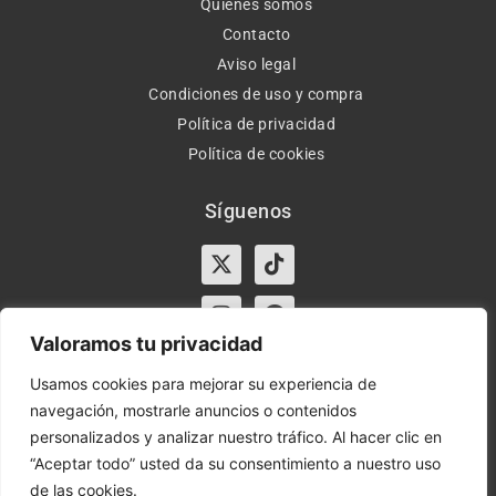
Quiénes somos
Contacto
Aviso legal
Condiciones de uso y compra
Política de privacidad
Política de cookies
Síguenos
X-
Instagram
Tiktok
Facebook
twitter
Valoramos tu privacidad
Usamos cookies para mejorar su experiencia de
navegación, mostrarle anuncios o contenidos
Horario:
Lun-Vie de 10:00-13:30 y 17:00-20:00 – Sáb de
personalizados y analizar nuestro tráfico. Al hacer clic en
10:00-13:30
“Aceptar todo” usted da su consentimiento a nuestro uso
de las cookies.
Orient Express | Copyright 2021 © Todos los derechos