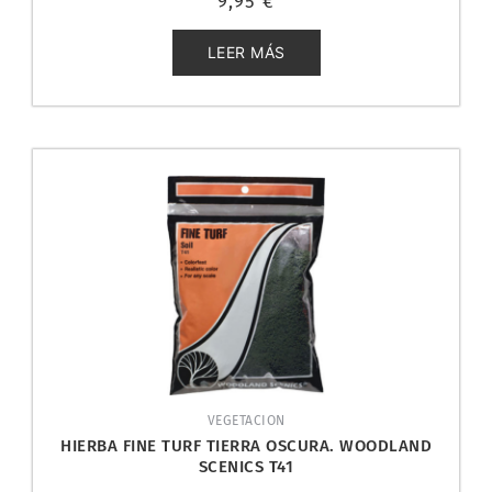
9,95
€
con
0
de
5
LEER MÁS
VEGETACION
HIERBA FINE TURF TIERRA OSCURA. WOODLAND
SCENICS T41