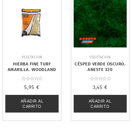
VEGETACION
VEGETACION
HIERBA FINE TURF
CÉSPED VERDE OSCURO.
AMARILLA. WOODLAND
ANESTE 320
SCENICS T43
Valorado
Valorado
5,95
€
3,45
€
con
con
0
0
de
de
5
5
AÑADIR AL
AÑADIR AL
CARRITO
CARRITO