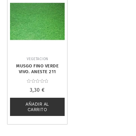
VEGETACION
MUSGO FINO VERDE
VIVO. ANESTE 211
Valorado
3,30
€
con
0
de
5
AÑADIR AL
CARRITO