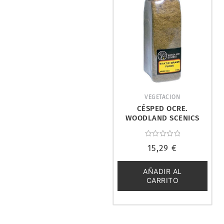
VEGETACION
CÉSPED OCRE.
WOODLAND SCENICS
FL632
Valorado
15,29
€
con
0
de
5
AÑADIR AL
CARRITO