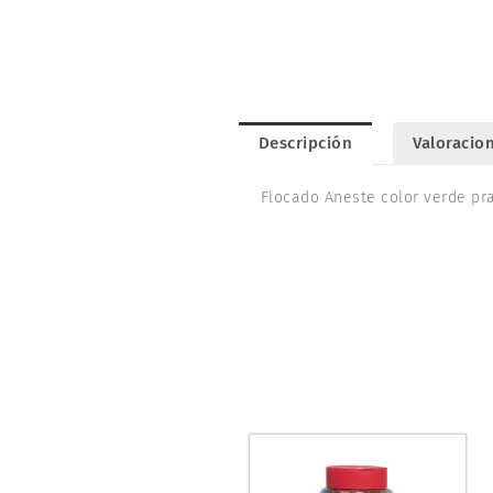
Descripción
Valoracion
Flocado Aneste color verde pr