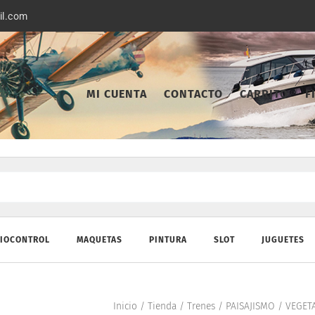
il.com
MI CUENTA
CONTACTO
CARRITO
F
IOCONTROL
MAQUETAS
PINTURA
SLOT
JUGUETES
Inicio
/
Tienda
/
Trenes
/
PAISAJISMO
/
VEGET