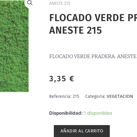
ANESTE 215
FLOCADO VERDE P
ANESTE 215
FLOCADO VERDE PRADERA. ANESTE 
3,35
€
VEGETACION
Referencia:
215
Categoría:
FLOCADO
Disponibilidad:
1 disponibles
VERDE
PRADERA.
AÑADIR AL CARRITO
ANESTE