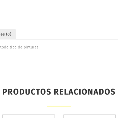
TAPA
22CC.
DISMOER
26201
cantidad
es (0)
 todo tipo de pinturas.
PRODUCTOS RELACIONADOS