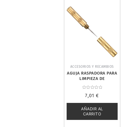
ACCESORIOS Y RECAMBIOS
AGUJA RASPADORA PARA
LIMPIEZA DE
AEROGRAFO. DISMOER
26222
Valorado
7,01
€
con
0
de
5
AÑADIR AL
CARRITO