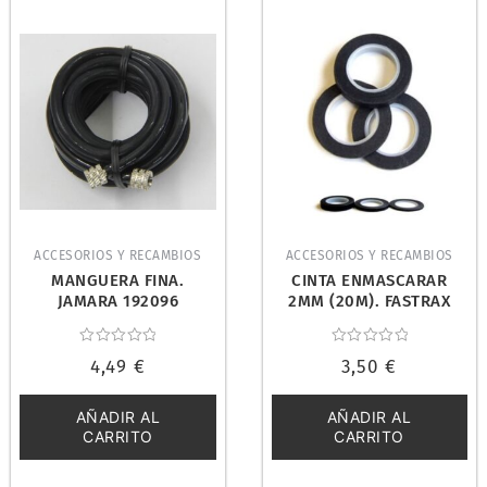
ACCESORIOS Y RECAMBIOS
ACCESORIOS Y RECAMBIOS
MANGUERA FINA.
CINTA ENMASCARAR
JAMARA 192096
2MM (20M). FASTRAX
FAST255-2
Valorado
Valorado
4,49
€
3,50
€
con
con
0
0
de
de
5
5
AÑADIR AL
AÑADIR AL
CARRITO
CARRITO