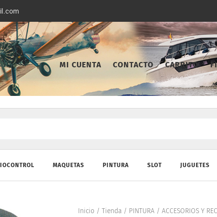
il.com
MI CUENTA
CONTACTO
CARRITO
F
IOCONTROL
MAQUETAS
PINTURA
SLOT
JUGUETES
Inicio
/
Tienda
/
PINTURA
/
ACCESORIOS Y RE