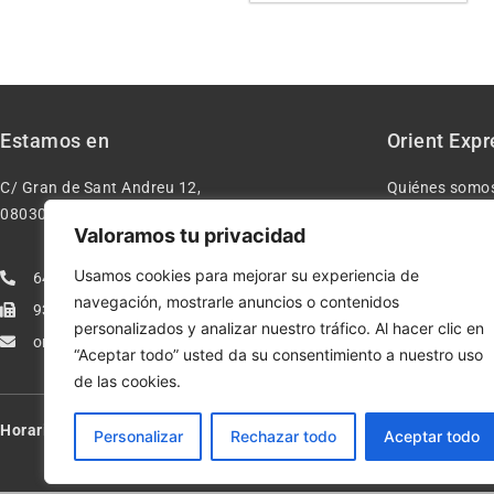
Estamos en
Orient Expr
C/ Gran de Sant Andreu 12,
Quiénes somo
08030 – Barcelona España
Contacto
Valoramos tu privacidad
Aviso legal
Usamos cookies para mejorar su experiencia de
640277962
Condiciones d
navegación, mostrarle anuncios o contenidos
933113005
Política de pr
personalizados y analizar nuestro tráfico. Al hacer clic en
orientexpressmodelismo@gmail.com
Política de co
“Aceptar todo” usted da su consentimiento a nuestro uso
de las cookies.
Horario:
Lun-Vie de 10:00-13:30 y 17:00-20:00 – Sáb de 10:00-13:3
Personalizar
Rechazar todo
Aceptar todo