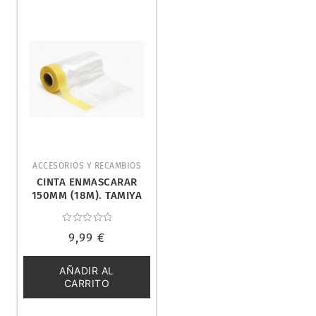
ACCESORIOS Y RECAMBIOS
CINTA ENMASCARAR
150MM (18M). TAMIYA
87203
Valorado
9,99
€
con
0
de
5
AÑADIR AL
CARRITO