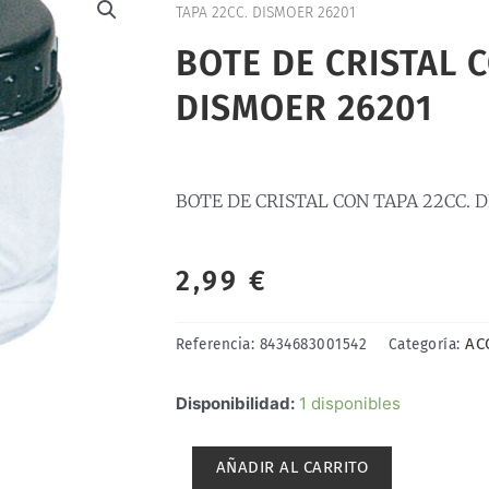
TAPA 22CC. DISMOER 26201
BOTE DE CRISTAL C
DISMOER 26201
BOTE DE CRISTAL CON TAPA 22CC. 
2,99
€
AC
Referencia:
8434683001542
Categoría:
BOTE
Disponibilidad:
1 disponibles
DE
CRISTAL
AÑADIR AL CARRITO
CON