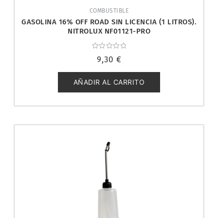
COMBUSTIBLE
GASOLINA 16% OFF ROAD SIN LICENCIA (1 LITROS).
NITROLUX NF01121-PRO
Valorado
9,30
€
con
0
de
5
AÑADIR AL CARRITO