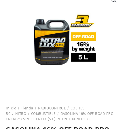
Inicio
/
Tienda
/
RADIOCONTROL
/
COCHES
RC
/
NITRO
/
COMBUSTIBLE
/ GASOLINA 16% OFF ROAD PRO
ENERGY3 SIN LICENCIA (5 L). NITROLUX NF01125