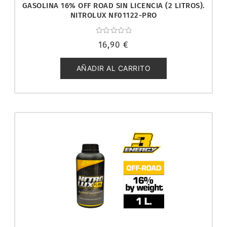
GASOLINA 16% OFF ROAD SIN LICENCIA (2 LITROS).
NITROLUX NF01122-PRO
Valorado
16,90
€
con
0
de
5
AÑADIR AL CARRITO