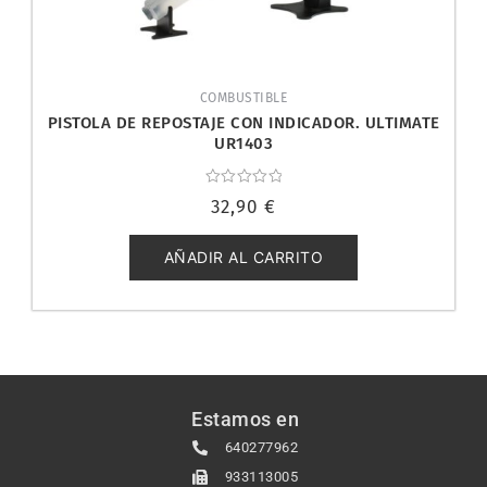
COMBUSTIBLE
PISTOLA DE REPOSTAJE CON INDICADOR. ULTIMATE
UR1403
Valorado
32,90
€
con
0
de
5
AÑADIR AL CARRITO
Estamos en
640277962
933113005