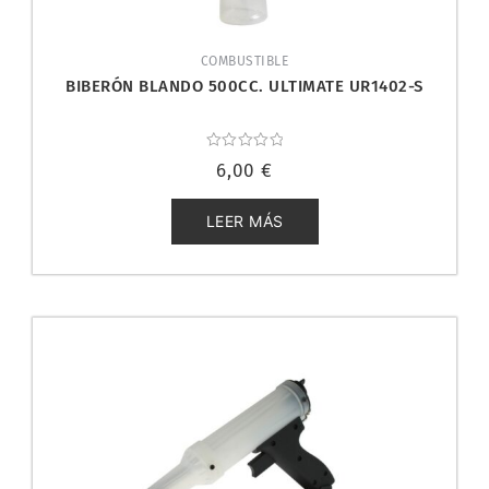
COMBUSTIBLE
BIBERÓN BLANDO 500CC. ULTIMATE UR1402-S
Valorado
6,00
€
con
0
de
5
LEER MÁS