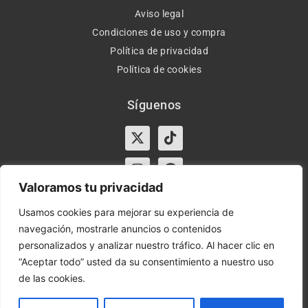
Aviso legal
Condiciones de uso y compra
Política de privacidad
Política de cookies
Síguenos
X-
Instagram
Tiktok
Facebook
twitter
Valoramos tu privacidad
Usamos cookies para mejorar su experiencia de
navegación, mostrarle anuncios o contenidos
Horario:
Lun-Vie de 10:00-13:30 y 17:00-20:00 – Sáb de
personalizados y analizar nuestro tráfico. Al hacer clic en
10:00-13:30
“Aceptar todo” usted da su consentimiento a nuestro uso
de las cookies.
Orient Express | Copyright 2021 © Todos los derechos
reservados.