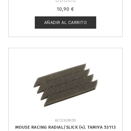
Valorado
10,90
€
con
0
de
5
AÑADIR AL CARRITO
ACCESORIOS
MOUSE RACING RADIAL/SLICK (4). TAMIYA 53113