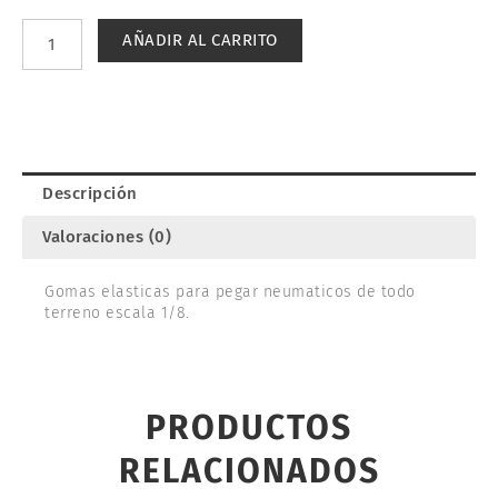
PEGADO
DE
AÑADIR AL CARRITO
NEUMATICOS
1/8
(4).
ULTIMATE
UR8402
cantidad
Descripción
Valoraciones (0)
Gomas elasticas para pegar neumaticos de todo
terreno escala 1/8.
PRODUCTOS
RELACIONADOS