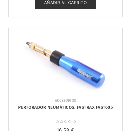
5
AÑADIR AL CARRITO
ACCESORIOS
PERFORADOR NEUMÁTICOS. FASTRAX FAST605
Valorado
16,59
€