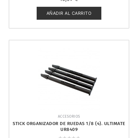
con
0
de
5
AÑADIR AL CARRITO
ACCESORIOS
STICK ORGANIZADOR DE RUEDAS 1/8 (4). ULTIMATE
UR8409