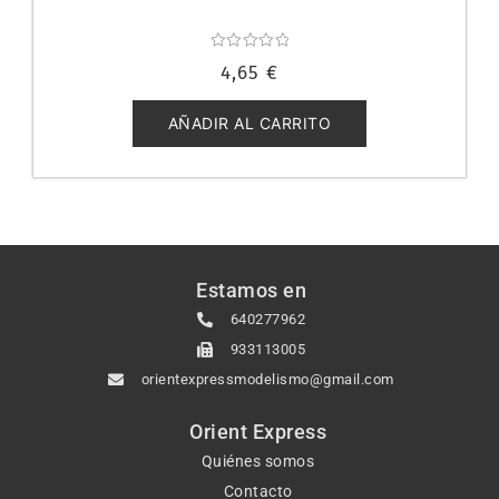
Valorado
4,65
€
con
0
de
5
AÑADIR AL CARRITO
Estamos en
640277962
933113005
orientexpressmodelismo@gmail.com
Orient Express
Quiénes somos
Contacto