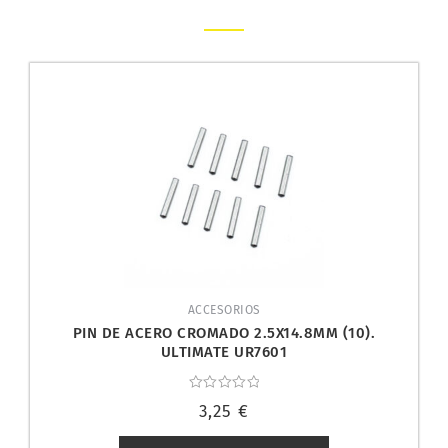
ACCESORIOS
PIN DE ACERO CROMADO 2.5X14.8MM (10).
ULTIMATE UR7601
Valorado
3,25
€
con
0
de