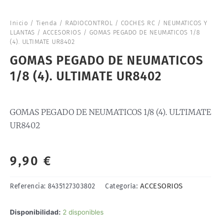
Inicio
/
Tienda
/
RADIOCONTROL
/
COCHES RC
/
NEUMATICOS Y
LLANTAS
/
ACCESORIOS
/ GOMAS PEGADO DE NEUMATICOS 1/8
(4). ULTIMATE UR8402
GOMAS PEGADO DE NEUMATICOS
1/8 (4). ULTIMATE UR8402
GOMAS PEGADO DE NEUMATICOS 1/8 (4). ULTIMATE
UR8402
9,90
€
ACCESORIOS
Referencia:
8435127303802
Categoría:
GOMAS
Disponibilidad:
2 disponibles