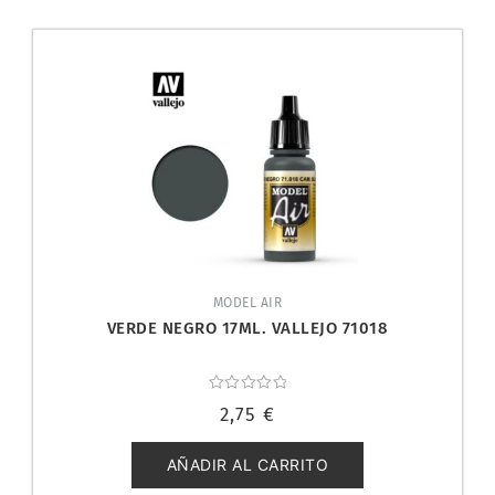
MODEL AIR
VERDE NEGRO 17ML. VALLEJO 71018
Valorado
2,75
€
con
0
de
5
AÑADIR AL CARRITO