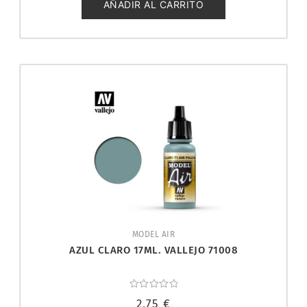
5
AÑADIR AL CARRITO
MODEL AIR
AZUL CLARO 17ML. VALLEJO 71008
Valorado
2,75
€
con