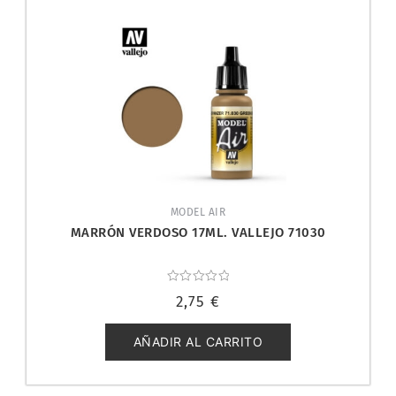
MODEL AIR
MARRÓN VERDOSO 17ML. VALLEJO 71030
Valorado
2,75
€
con
0
de
5
AÑADIR AL CARRITO