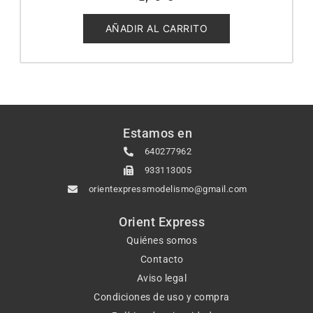
0
de
5
AÑADIR AL CARRITO
Estamos en
640277962
933113005
orientexpressmodelismo@gmail.com
Orient Express
Quiénes somos
Contacto
Aviso legal
Condiciones de uso y compra