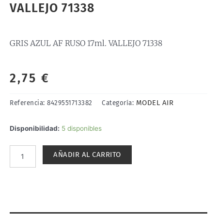
VALLEJO 71338
GRIS AZUL AF RUSO 17ml. VALLEJO 71338
2,75
€
MODEL AIR
Referencia:
8429551713382
Categoría:
GRIS
Disponibilidad:
5 disponibles
AZUL
AF
AÑADIR AL CARRITO
RUSO
17ml.
VALLEJO
71338
cantidad