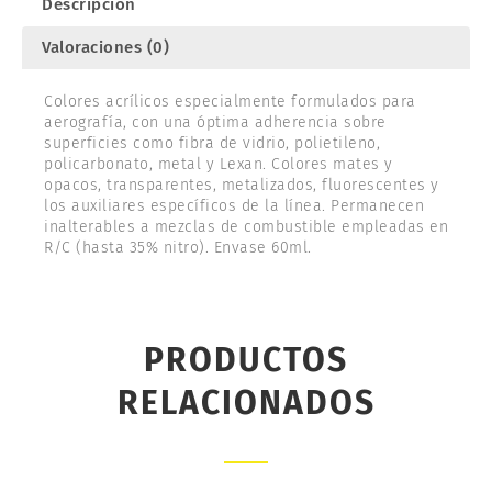
Descripción
Valoraciones (0)
Colores acrílicos especialmente formulados para
aerografía, con una óptima adherencia sobre
superficies como fibra de vidrio, polietileno,
policarbonato, metal y Lexan. Colores mates y
opacos, transparentes, metalizados, fluorescentes y
los auxiliares específicos de la línea. Permanecen
inalterables a mezclas de combustible empleadas en
R/C (hasta 35% nitro). Envase 60ml.
PRODUCTOS
RELACIONADOS