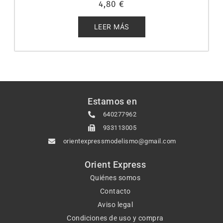
4,80
€
con
0
de
5
LEER MÁS
Estamos en
640277962
933113005
orientexpressmodelismo@gmail.com
Orient Express
Quiénes somos
Contacto
Aviso legal
Condiciones de uso y compra