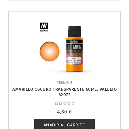
PREMIUM
AMARILLO OSCURO TRANSPARENTE 60ML. VALLEJO
62072
Valorado
4,80
€
con
0
de
5
AÑADIR AL CARRITO