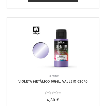
PREMIUM
VIOLETA METÁLICO 60ML. VALLEJO 62045
Valorado
4,80
€
con
0