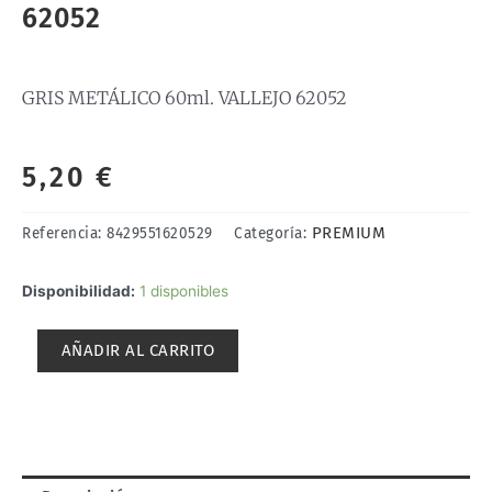
62052
GRIS METÁLICO 60ml. VALLEJO 62052
5,20
€
PREMIUM
Referencia:
8429551620529
Categoría:
GRIS
Disponibilidad:
1 disponibles
METÁLICO
60ml.
AÑADIR AL CARRITO
VALLEJO
62052
cantidad