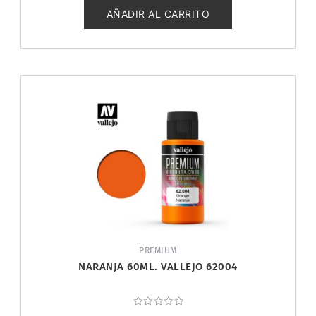
de
5
AÑADIR AL CARRITO
PREMIUM
NARANJA 60ML. VALLEJO 62004
Valorado