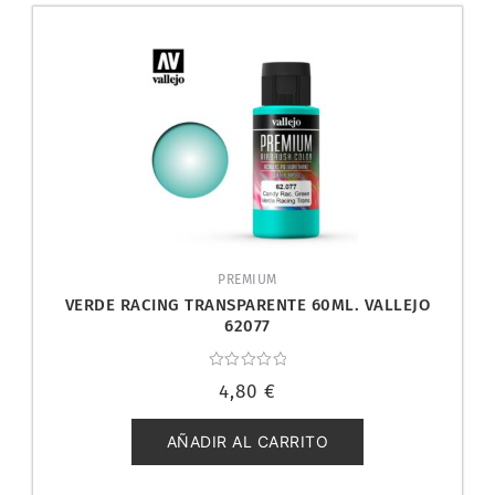
PREMIUM
VERDE RACING TRANSPARENTE 60ML. VALLEJO
62077
Valorado
4,80
€
con
0
de
5
AÑADIR AL CARRITO