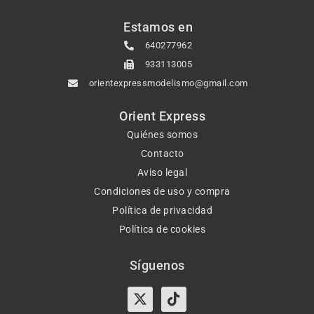
Estamos en
640277962
933113005
orientexpressmodelismo@gmail.com
Orient Express
Quiénes somos
Contacto
Aviso legal
Condiciones de uso y compra
Política de privacidad
Política de cookies
Síguenos
X-
Instagram
Tiktok
Facebook
twitter