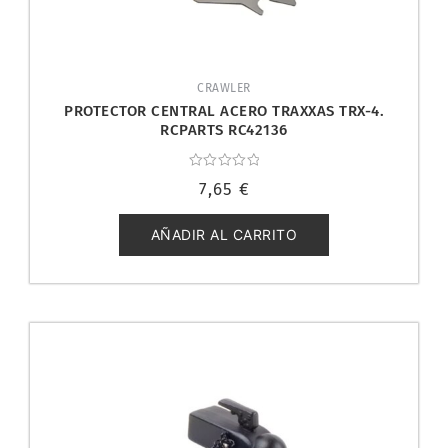
CRAWLER
PROTECTOR CENTRAL ACERO TRAXXAS TRX-4.
RCPARTS RC42136
Valorado
7,65
€
con
0
de
5
AÑADIR AL CARRITO