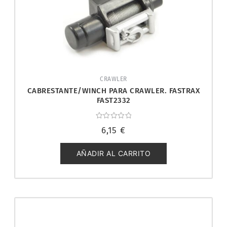
CRAWLER
CABRESTANTE/WINCH PARA CRAWLER. FASTRAX
FAST2332
Valorado
6,15
€
con
0
de
5
AÑADIR AL CARRITO