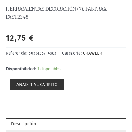
HERRAMIENTAS DECORACIÓN (7). FASTRAX
FAST2348
12,75
€
CRAWLER
Referencia:
5056135714683
Categoría:
HERRAMIENTAS
Disponibilidad:
1 disponibles
DECORACIÓN
(7).
AÑADIR AL CARRITO
FASTRAX
FAST2348
cantidad
Descripción