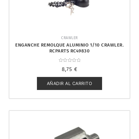
CRAWLER
ENGANCHE REMOLQUE ALUMINIO 1/10 CRAWLER.
RCPARTS RC49830
Valorado
8,75
€
con
0
de
5
AÑADIR AL CARRITO