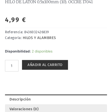
HILO DE LATÓN 0.5x100mm (10). OCCRE 17041
4,99
€
Referencia:
8436032426839
HILOS Y ALAMBRES
Categoría:
HILO
Disponibilidad:
2 disponibles
DE
LATÓN
AÑADIR AL CARRITO
0.5x100mm
(10).
OCCRE
17041
cantidad
Descripción
Valoraciones (0)