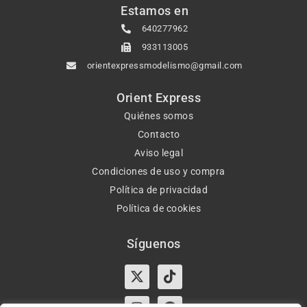
Estamos en
640277962
933113005
orientexpressmodelismo@gmail.com
Orient Express
Quiénes somos
Contacto
Aviso legal
Condiciones de uso y compra
Política de privacidad
Política de cookies
Síguenos
X-
Instagram
Tiktok
Facebook
twitter