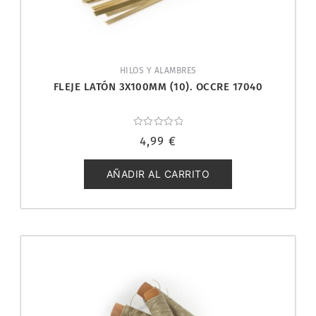
HILOS Y ALAMBRES
FLEJE LATÓN 3X100MM (10). OCCRE 17040
Valorado
4,99
€
con
0
de
5
AÑADIR AL CARRITO