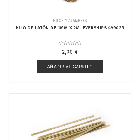
HILOS Y ALAMBRES
HILO DE LATÓN DE 1MM X 2M. EVERSHIPS 499025
Valorado
2,90
€
con
0
de
5
AÑADIR AL CARRITO