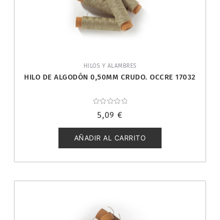
HILOS Y ALAMBRES
HILO DE ALGODÓN 0,50MM CRUDO. OCCRE 17032
Valorado
5,09
€
con
0
de
5
AÑADIR AL CARRITO