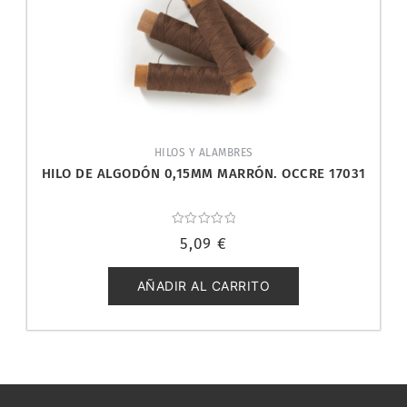
HILOS Y ALAMBRES
HILO DE ALGODÓN 0,15MM MARRÓN. OCCRE 17031
Valorado
5,09
€
con
0
de
5
AÑADIR AL CARRITO