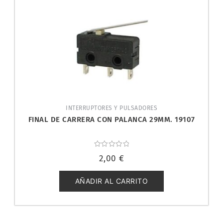
INTERRUPTORES Y PULSADORES
FINAL DE CARRERA CON PALANCA 29MM. 19107
Valorado
2,00
€
con
0
de
5
AÑADIR AL CARRITO