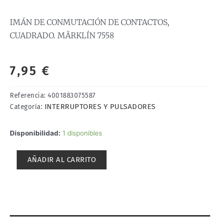
IMÁN DE CONMUTACIÓN DE CONTACTOS,
CUADRADO. MÄRKLÍN 7558
7,95
€
Referencia:
4001883075587
INTERRUPTORES Y PULSADORES
Categoría:
IMÁN
Disponibilidad:
1 disponibles
DE
CONMUTACIÓN
AÑADIR AL CARRITO
DE
CONTACTOS,
CUADRADO.
MÄRKLÍN
7558
cantidad