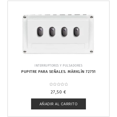
INTERRUPTORES Y PULSADORES
PUPITRE PARA SEÑALES. MÄRKLÍN 72751
Valorado
27,50
€
con
0
de
5
AÑADIR AL CARRITO