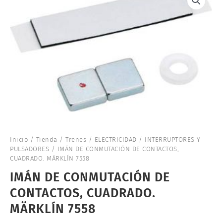
Inicio
/
Tienda
/
Trenes
/
ELECTRICIDAD
/
INTERRUPTORES Y
PULSADORES
/ IMÁN DE CONMUTACIÓN DE CONTACTOS,
CUADRADO. MÄRKLÍN 7558
IMÁN DE CONMUTACIÓN DE
CONTACTOS, CUADRADO.
MÄRKLÍN 7558