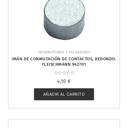
INTERRUPTORES Y PULSADORES
IMÁN DE CONMUTACIÓN DE CONTACTOS, REDONDO.
FLEISCHMANN 942701
Valorado
4,10
€
con
0
de
5
AÑADIR AL CARRITO