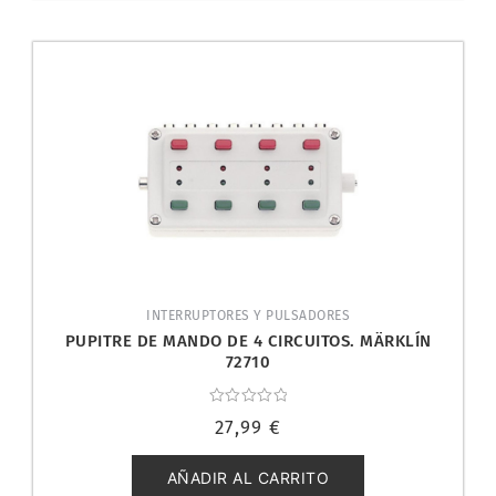
INTERRUPTORES Y PULSADORES
PUPITRE DE MANDO DE 4 CIRCUITOS. MÄRKLÍN
72710
Valorado
27,99
€
con
0
de
5
AÑADIR AL CARRITO