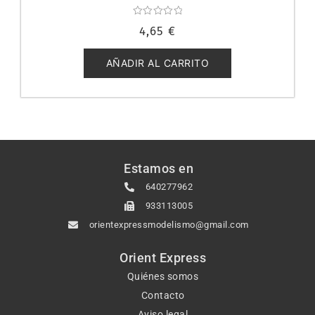
Valorado
4,65
€
con
0
de
5
AÑADIR AL CARRITO
Estamos en
640277962
933113005
orientexpressmodelismo@gmail.com
Orient Express
Quiénes somos
Contacto
Aviso legal