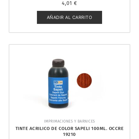
Valorado
4,01
€
con
0
de
5
AÑADIR AL CARRITO
IMPRIMACIONES Y BARNICES
TINTE ACRILICO DE COLOR SAPELI 100ML. OCCRE
19210