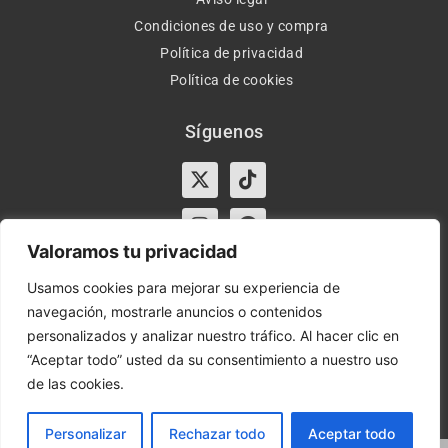
Condiciones de uso y compra
Política de privacidad
Política de cookies
Síguenos
X-
Instagram
Tiktok
Facebook
twitter
Valoramos tu privacidad
Usamos cookies para mejorar su experiencia de
navegación, mostrarle anuncios o contenidos
Horario:
Lun-Vie de 10:00-13:30 y 17:00-20:00 – Sáb de
personalizados y analizar nuestro tráfico. Al hacer clic en
10:00-13:30
“Aceptar todo” usted da su consentimiento a nuestro uso
de las cookies.
Orient Express | Copyright 2021 © Todos los derechos
reservados.
Personalizar
Rechazar todo
Aceptar todo