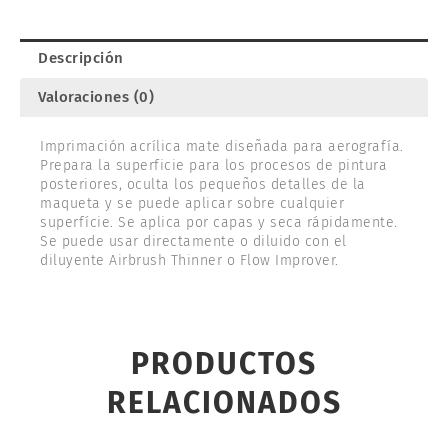
cantidad
Descripción
Valoraciones (0)
Imprimación acrílica mate diseñada para aerografía.
Prepara la superficie para los procesos de pintura
posteriores, oculta los pequeños detalles de la
maqueta y se puede aplicar sobre cualquier
superfície. Se aplica por capas y seca rápidamente.
Se puede usar directamente o diluido con el
diluyente Airbrush Thinner o Flow Improver.
PRODUCTOS
RELACIONADOS