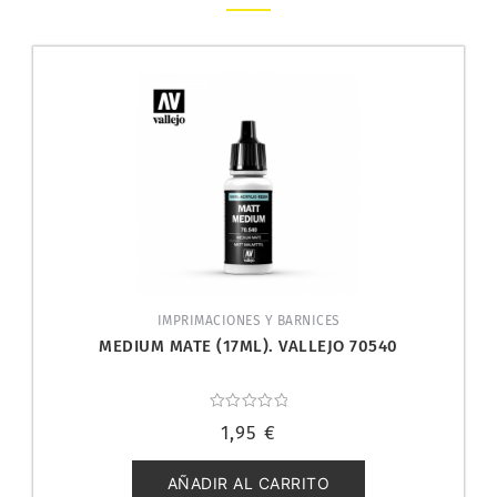
IMPRIMACIONES Y BARNICES
MEDIUM MATE (17ML). VALLEJO 70540
Valorado
1,95
€
con
0
de
5
AÑADIR AL CARRITO