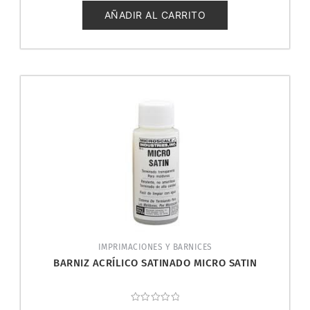
de
5
AÑADIR AL CARRITO
IMPRIMACIONES Y BARNICES
BARNIZ ACRÍLICO SATINADO MICRO SATIN