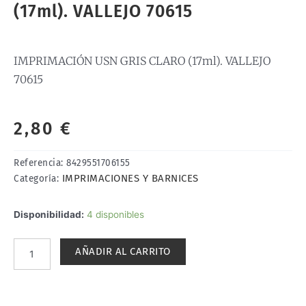
(17ml). VALLEJO 70615
IMPRIMACIÓN USN GRIS CLARO (17ml). VALLEJO
70615
2,80
€
Referencia:
8429551706155
IMPRIMACIONES Y BARNICES
Categoría:
IMPRIMACIÓN
Disponibilidad:
4 disponibles
USN
GRIS
AÑADIR AL CARRITO
CLARO
(17ml).
VALLEJO
70615