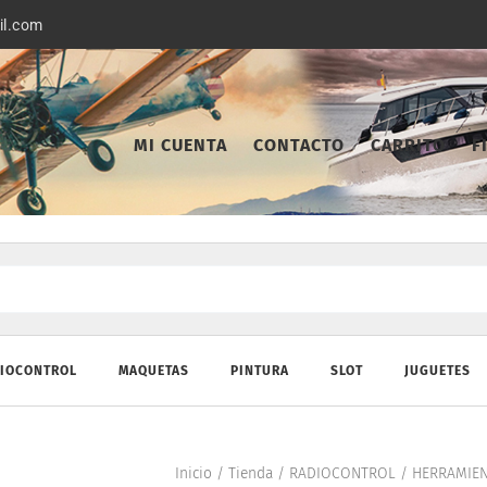
il.com
MI CUENTA
CONTACTO
CARRITO
F
IOCONTROL
MAQUETAS
PINTURA
SLOT
JUGUETES
Inicio
/
Tienda
/
RADIOCONTROL
/
HERRAMIEN