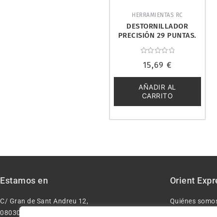
HERRAMIENTAS RC
DESTORNILLADOR
PRECISIÓN 29 PUNTAS.
JACKLY 6026-B
Valorado
15,69
€
con
0
de
5
AÑADIR AL
CARRITO
Estamos en
Orient Expr
C/ Gran de Sant Andreu 12,
Quiénes somo
08030 – Barcelona España
Contacto