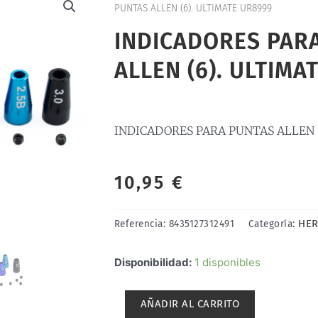
PUNTAS ALLEN (6). ULTIMATE UR8999
INDICADORES PAR
ALLEN (6). ULTIMA
INDICADORES PARA PUNTAS ALLEN 
10,95
€
HER
Referencia:
8435127312491
Categoría:
INDICADORES
Disponibilidad:
1 disponibles
PARA
PUNTAS
AÑADIR AL CARRITO
ALLEN