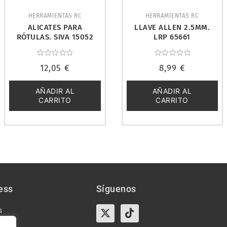
HERRAMIENTAS RC
HERRAMIENTAS RC
ALICATES PARA
LLAVE ALLEN 2.5MM.
RÓTULAS. SIVA 15052
LRP 65661
Valorado
Valorado
12,05
€
8,99
€
con
con
0
0
de
de
5
5
AÑADIR AL
AÑADIR AL
CARRITO
CARRITO
ess
Síguenos
X-
Instagram
Tiktok
Facebook
s
twitter