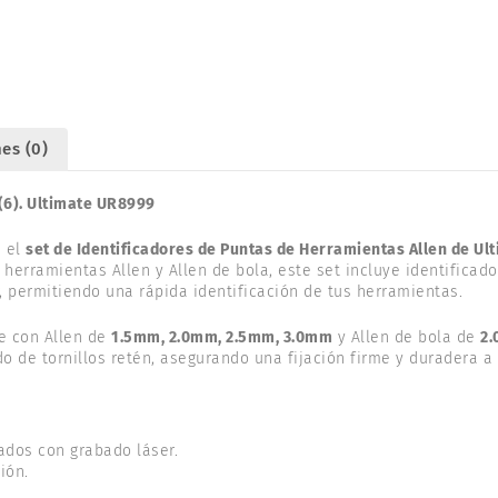
(6).
ULTIMATE
UR8999
cantidad
es (0)
(6). Ultimate UR8999
n el
set de Identificadores de Puntas de Herramientas Allen de Ul
us herramientas Allen y Allen de bola, este set incluye identifica
, permitiendo una rápida identificación de tus herramientas.
le con Allen de
1.5mm, 2.0mm, 2.5mm, 3.0mm
y Allen de bola de
2
 de tornillos retén, asegurando una fijación firme y duradera a 
ados con grabado láser.
ión.