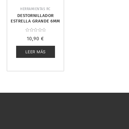
HERRAMIENTAS RC
DESTORNILLADOR
ESTRELLA GRANDE 6MM
(PHILIPS). TITAN 13502
Valorado
10,90
€
con
0
de
5
LEER MÁS