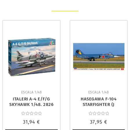
ESCALA 1/48
ESCALA 1/48
ITALERI A-4 E/F/G
HASEGAWA F-104
SKYHAWK 1/48. 2826
STARFIGHTER (J
VERSION) 1980 AIR
COMBAT MEET 202SQ
Valorado
Valorado
SEA
31,94
€
37,95
€
con
con
0
0