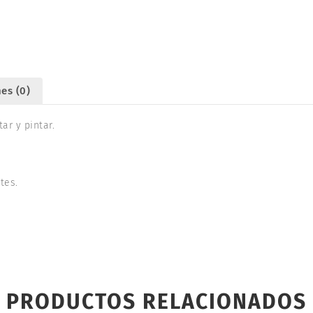
35
B
LIGHTNING
II
1/48.
es (0)
2810
cantidad
ar y pintar.
tes.
PRODUCTOS RELACIONADOS