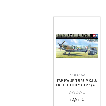
ESCALA 1/48
TAMIYA SPITFIRE MK.I &
LIGHT UTILITY CAR 1/48.
25211
Valorado
52,95
€
con
0