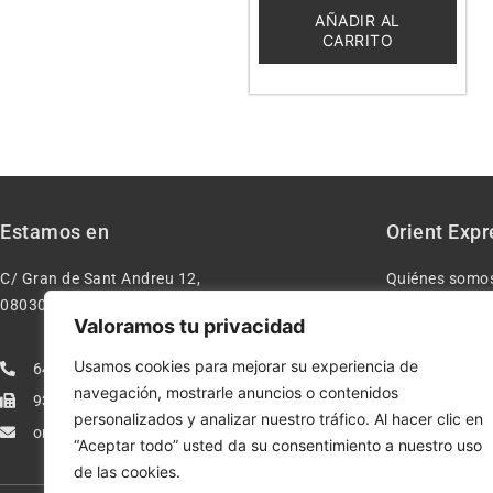
de
5
AÑADIR AL
CARRITO
Estamos en
Orient Expr
C/ Gran de Sant Andreu 12,
Quiénes somo
08030 – Barcelona España
Contacto
Valoramos tu privacidad
Aviso legal
Usamos cookies para mejorar su experiencia de
640277962
Condiciones d
navegación, mostrarle anuncios o contenidos
933113005
Política de pr
personalizados y analizar nuestro tráfico. Al hacer clic en
orientexpressmodelismo@gmail.com
Política de co
“Aceptar todo” usted da su consentimiento a nuestro uso
de las cookies.