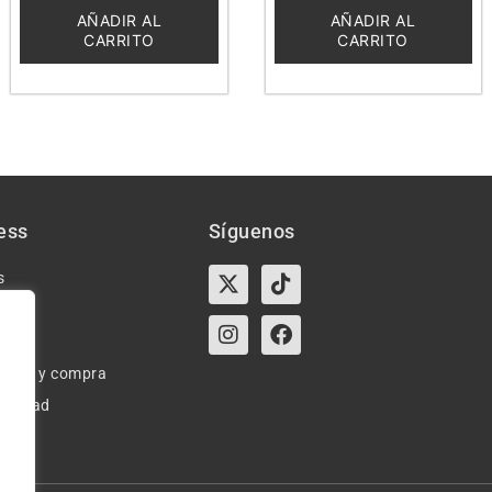
de
de
5
5
AÑADIR AL
AÑADIR AL
CARRITO
CARRITO
ess
Síguenos
X-
Instagram
Tiktok
Facebook
s
twitter
e uso y compra
ivacidad
okies