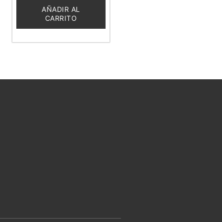
de
5
AÑADIR AL
CARRITO