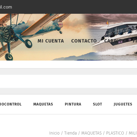
il.com
MI CUENTA
CONTACTO
CARRITO
F
IOCONTROL
MAQUETAS
PINTURA
SLOT
JUGUETES
Inicio
/
Tienda
/
MAQUETAS
/
PLASTICO
/
MIL