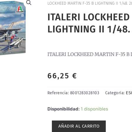
LOCKHEED MARTIN F-35 B LIGHTNING II 1/48. 2
ITALERI LOCKHEED
LIGHTNING II 1/48.
ITALERI LOCKHEED MARTIN F-35 B LI
66,25
€
ES
Referencia:
8001283028103
Categoría:
ITALERI
Disponibilidad:
1 disponibles
LOCKHEED
MARTIN
AÑADIR AL CARRITO
F-