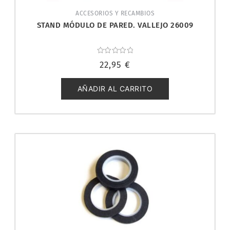
ACCESORIOS Y RECAMBIOS
STAND MÓDULO DE PARED. VALLEJO 26009
Valorado
22,95
€
con
0
de
5
AÑADIR AL CARRITO