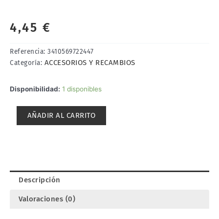
4,45
€
Referencia:
3410569722447
ACCESORIOS Y RECAMBIOS
Categoría:
JUEGO
Disponibilidad:
1 disponibles
DE
6
AÑADIR AL CARRITO
BOTES
DE
PINTURA
10ml.
T2M
T81040
Descripción
cantidad
Valoraciones (0)