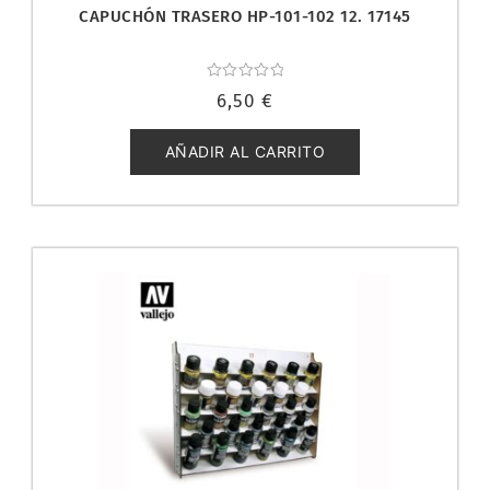
CAPUCHÓN TRASERO HP-101-102 12. 17145
Valorado
6,50
€
con
0
de
5
AÑADIR AL CARRITO