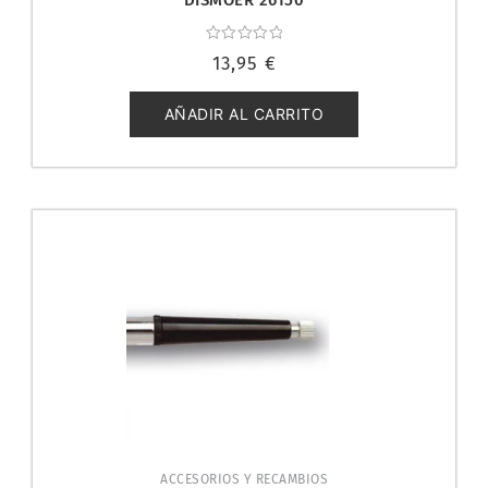
Valorado
13,95
€
con
0
de
5
AÑADIR AL CARRITO
ACCESORIOS Y RECAMBIOS