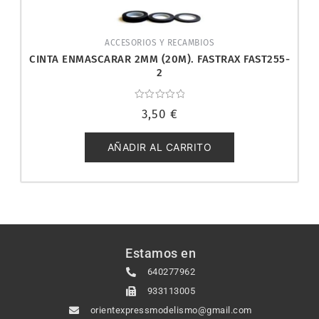
ACCESORIOS Y RECAMBIOS
CINTA ENMASCARAR 2MM (20M). FASTRAX FAST255-
2
Valorado
3,50
€
con
0
de
5
AÑADIR AL CARRITO
Estamos en
640277962
933113005
orientexpressmodelismo@gmail.com