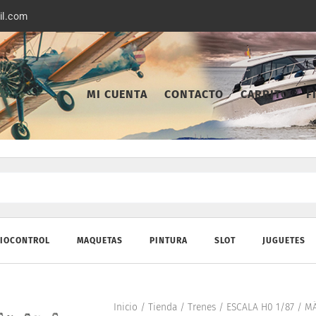
il.com
MI CUENTA
CONTACTO
CARRITO
F
IOCONTROL
MAQUETAS
PINTURA
SLOT
JUGUETES
Inicio
/
Tienda
/
Trenes
/
ESCALA H0 1/87
/
MÄ