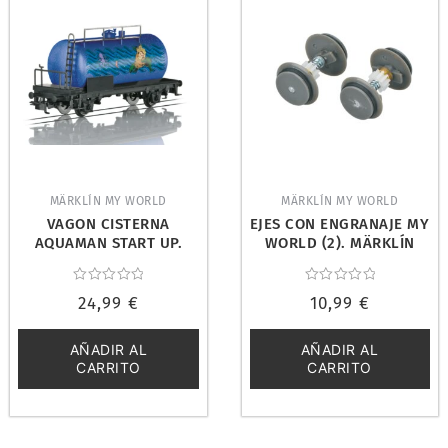
MÄRKLÍN MY WORLD
MÄRKLÍN MY WORLD
VAGON CISTERNA
EJES CON ENGRANAJE MY
AQUAMAN START UP.
WORLD (2). MÄRKLÍN
MÄRKLIN 44827
E198546
Valorado
Valorado
24,99
€
10,99
€
con
con
0
0
de
de
5
5
AÑADIR AL
AÑADIR AL
CARRITO
CARRITO