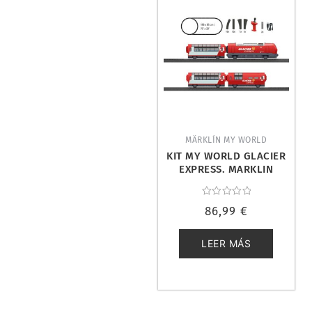
MÄRKLÍN MY WORLD
KIT MY WORLD GLACIER
EXPRESS. MARKLIN
29348
Valorado
86,99
€
con
0
de
5
LEER MÁS