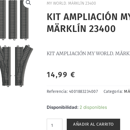
MY WORLD. MÄRKLÍN 23400
KIT AMPLIACIÓN M
MÄRKLÍN 23400
KIT AMPLIACIÓN MY WORLD. MÄRK
14,99
€
MÄ
Referencia:
4001883234007
Categoría:
KIT
Disponibilidad:
2 disponibles
AMPLIACIÓN
MY
AÑADIR AL CARRITO
WORLD.