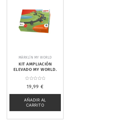
MÄRKLÍN MY WORLD
KIT AMPLIACIÓN
ELEVADO MY WORLD.
MÄRKLÍN 72221
Valorado
19,99
€
con
0
de
5
AÑADIR AL
CARRITO