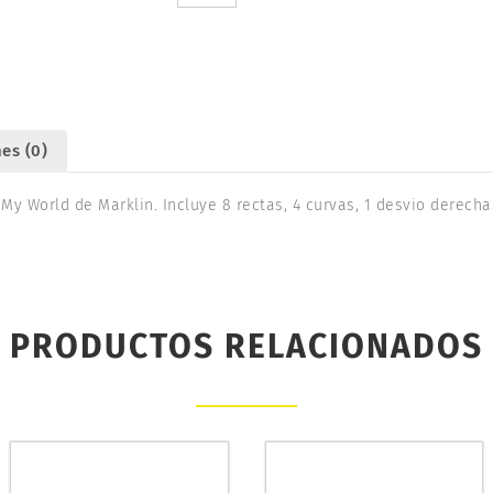
MÄRKLÍN
23400
cantidad
es (0)
My World de Marklin. Incluye 8 rectas, 4 curvas, 1 desvio derecha
PRODUCTOS RELACIONADOS