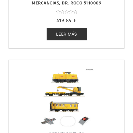
MERCANCIAS, DR. ROCO 5110009
Valorado
419,89
€
con
0
de
5
LEER MÁS