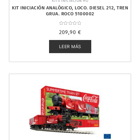
KITS INICIACION HO
KIT INICIACIÓN ANALÓGICO, LOCO. DIESEL 212, TREN
GRUA. ROCO 5100002
Valorado
209,90
€
con
0
de
5
LEER MÁS