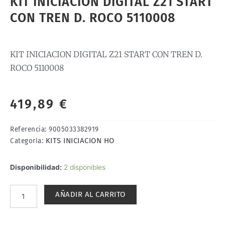
KIT INICIACION DIGITAL Z21 START
CON TREN D. ROCO 5110008
KIT INICIACION DIGITAL Z21 START CON TREN D.
ROCO 5110008
419,89
€
Referencia:
9005033382919
KITS INICIACION HO
Categoría:
KIT
Disponibilidad:
2 disponibles
INICIACION
DIGITAL
AÑADIR AL CARRITO
Z21
START
CON