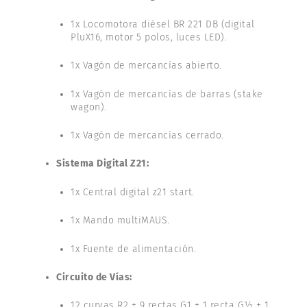
1x Locomotora diésel BR 221 DB (digital
PluX16, motor 5 polos, luces LED).
1x Vagón de mercancías abierto.
1x Vagón de mercancías de barras (stake
wagon).
1x Vagón de mercancías cerrado.
Sistema Digital Z21:
1x Central digital z21 start.
1x Mando multiMAUS.
1x Fuente de alimentación.
Circuito de Vías:
12 curvas R2 + 9 rectas G1 + 1 recta G½ + 1