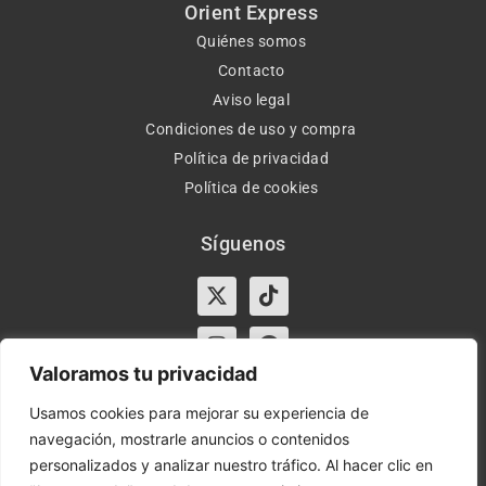
Orient Express
Quiénes somos
Contacto
Aviso legal
Condiciones de uso y compra
Política de privacidad
Política de cookies
Síguenos
X-
Instagram
Tiktok
Facebook
twitter
Valoramos tu privacidad
Usamos cookies para mejorar su experiencia de
navegación, mostrarle anuncios o contenidos
Horario:
Lun-Vie de 10:00-13:30 y 17:00-20:00 – Sáb de
personalizados y analizar nuestro tráfico. Al hacer clic en
10:00-13:30