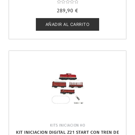
Valorado
289,90
€
con
0
de
5
AÑADIR AL CARRITO
KITS INICIACION HO
KIT INICIACION DIGITAL Z21 START CON TREN DE