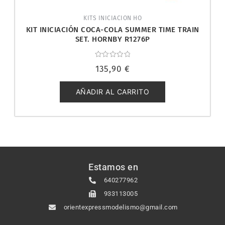
KITS INICIACION HO
KIT INICIACIÓN COCA-COLA SUMMER TIME TRAIN
SET. HORNBY R1276P
Valorado
135,90
€
con
0
de
5
AÑADIR AL CARRITO
Estamos en
640277962
933113005
orientexpressmodelismo@gmail.com