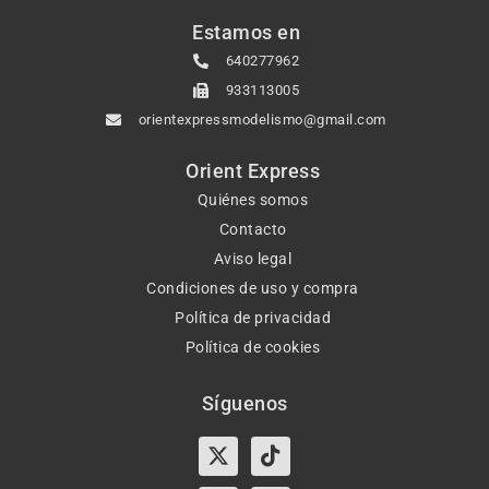
Estamos en
640277962
933113005
orientexpressmodelismo@gmail.com
Orient Express
Quiénes somos
Contacto
Aviso legal
Condiciones de uso y compra
Política de privacidad
Política de cookies
Síguenos
X-
Instagram
Tiktok
Facebook
twitter