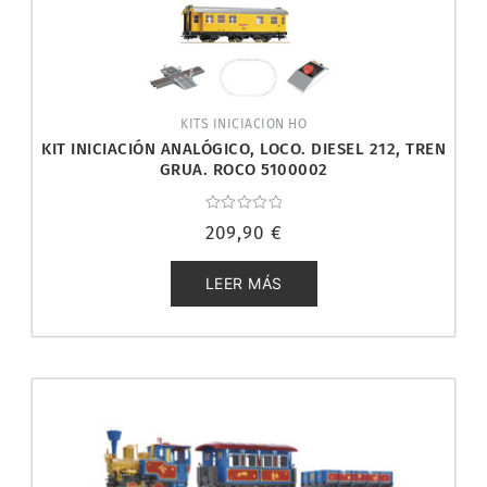
KITS INICIACION HO
KIT INICIACIÓN ANALÓGICO, LOCO. DIESEL 212, TREN
GRUA. ROCO 5100002
Valorado
209,90
€
con
0
de
5
LEER MÁS