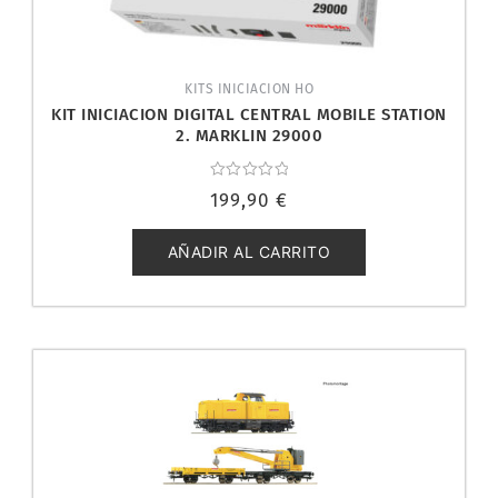
KITS INICIACION HO
KIT INICIACION DIGITAL CENTRAL MOBILE STATION
2. MARKLIN 29000
Valorado
199,90
€
con
0
de
5
AÑADIR AL CARRITO