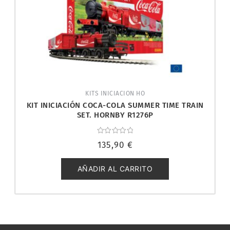
KITS INICIACION HO
KIT INICIACIÓN COCA-COLA SUMMER TIME TRAIN
SET. HORNBY R1276P
Valorado
135,90
€
con
0
de
5
AÑADIR AL CARRITO