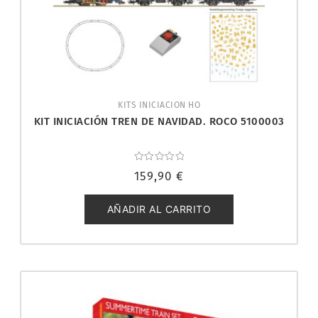
KITS INICIACION HO
KIT INICIACIÓN TREN DE NAVIDAD. ROCO 5100003
Valorado
159,90
€
con
0
de
5
AÑADIR AL CARRITO