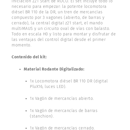
iniciación Z21 Start de ROCO. El set incluye todo lo
necesario para empezar: la potente locomotora
diésel BR 110 de la DR, un tren de mercancías
compuesto por 3 vagones (abierto, de barras y
cerrado), la central digital z21 start, el mando
multiMAUS y un circuito oval de vías con balasto.
Todo en escala H0 y listo para montar y disfrutar de
las ventajas del control digital desde el primer
momento.
Contenido del kit:
Material Rodante Digitalizado:
1x Locomotora diésel BR 110 DR (digital
PluX16, luces LED).
1x Vagón de mercancías abierto.
1x Vagón de mercancías de barras
(stanchion).
1x Vagón de mercancías cerrado.